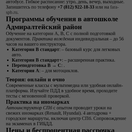
автобусе. Гибкое расписание: утро, день, вечер, выходные.
наших представителей,
Запишитесь по телефону
+7 (812) 922-18-33
или на
fara-
сдаете экзамены в ГАИ
spb.ru
.
и получаете
Программы обучения в автошколе
водительское
Адмиралтейский район
удостоверение
Обучение на категории A, B, C с полной подготовкой
документов.
Практика вождения
индивидуальная – до 56
часов на вашего инструктора.
Категория B стандарт
: – базовый курс для легковых
ОСТАВИТЬ ЗАЯВКУ
авто.
Категория B стандарт+
: – расширенная практика.
Переподготовка B → C
: .
Категория A
: – для мотоциклов.
Теория: онлайн и очно
Современные классы с мультимедиа или удобная онлайн-
не любишь звонки?
платформа. Изучайте ПДД в удобное время, проходите
тесты с мгновенной проверкой.
Просто напиши!
Практика на иномарках
Автоинструктор СПб
с опытом проводит уроки на
свежих иномарках (Renault, Hyundai). 4 автодрома +
городские маршруты, включая центр СПб. Сопровождение
на экзаменах в ГИБДД.
Цены и беспроцентная рассрочка