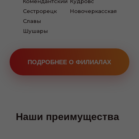
Комендантский
Кудрово
Сестрорецк
Новочеркасская
Читать больше отзывов:
Славы
Шушары