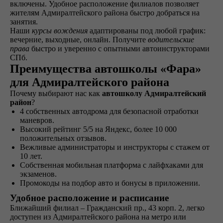
включены. Удобное расположение филиалов позволяет
Обучение
жителям Адмиралтейского района быстро добраться на
занятия.
Проходите
Наши
курсы вождения
адаптированы под любой график:
теоретический и
вечерние, выходные, онлайн. Получите
водительские
практический курс,
права
быстро и уверенно с опытными автоинструкторами
продолжительностью
СПб.
от 1,5 месяцев, в
Преимущества автошколы «Фара»
зависимости от
категории
для Адмиралтейского района
транспортного
Почему выбирают нас как
автошколу Адмиралтейский
средства
район
?
4 собственных автодрома для безопасной отработки
маневров.
Высокий рейтинг 5/5 на Яндекс, более 10 000
Экзамен
положительных отзывов.
Сдаете внутренние
Вежливые администраторы и инструкторы с стажем от
экзамены в автошколе
10 лет.
и получаете
Собственная мобильная платформа с лайфхаками для
свидетельство
экзаменов.
об окончании
Промокоды на подбор авто и бонусы в приложении.
Удобное расположение и расписание
Удостоверение
Ближайший филиал – Гражданский пр., 43 корп. 2, легко
доступен из Адмиралтейского района на метро или
В сопровождении