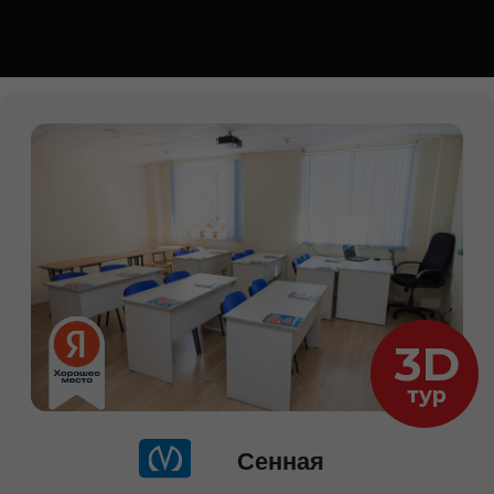
Сенная
Мы на картах
Ул. Ефимова, д. 4А, БЦ "Мир", офис
610
+7 (911) 920-12-72
Пн-пт с 11:00 до 19:00
Даты старта групп и их
расписание
08.06
-онлайн (понедельник и
среда) 19:30-22:00
17.06
-онлайн (понедельник и среда)
10:00-12:30