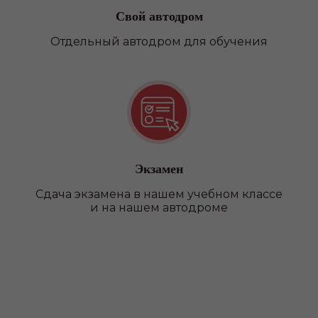
оттачивания своих навыков
Свой автодром
вождения
Отдельный автодром для обучения
КОМФОРТ
Предоставление автобуса
на экзаменах в автошколе
и ГАИ
ВСЕ В ОДНОМ МЕСТЕ
Возможность прохождения
Экзамен
водительской медицинской
Сдача экзамена в нашем учебном классе
комиссии на филиале
и на нашем автодроме