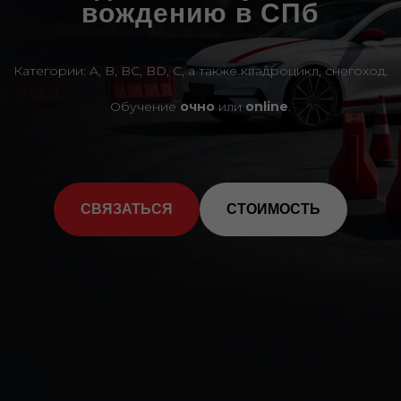
вождению в СПб
Категории: A, B, BC, BD, C, а также квадроцикл, снегоход.
Обучение
очно
или
online
.
СВЯЗАТЬСЯ
СТОИМОСТЬ
3D
тур