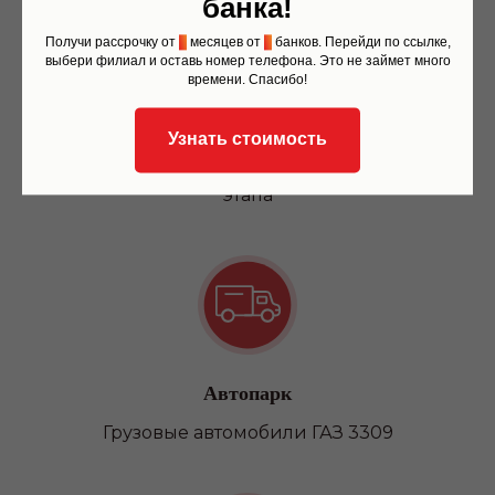
банка!
Квадроцикл/снегоход
Получи рассрочку от
6
месяцев от
6
банков. Перейди по ссылке,
выбери филиал и оставь номер телефона. Это не займет много
времени. Спасибо!
Беспроцентная рассрочка
Узнать стоимость
Вы можете оплатить обучение в 3 или 4
этапа
Автопарк
Грузовые автомобили ГАЗ 3309