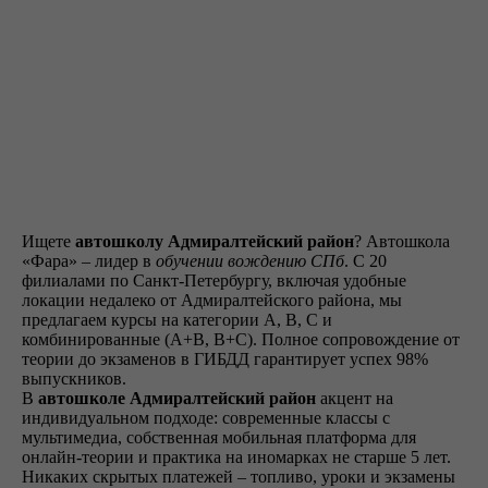
Знакомство
Оставляете заявку на
сайте, по телефону, в
мессенджерах или
наших социальных
Ищете
автошколу Адмиралтейский район
? Автошкола
сетях
«Фара» – лидер в
обучении вождению СПб
. С 20
филиалами по Санкт-Петербургу, включая удобные
локации недалеко от Адмиралтейского района, мы
предлагаем курсы на категории A, B, C и
Договор
комбинированные (A+B, B+C). Полное сопровождение от
теории до экзаменов в ГИБДД гарантирует успех 98%
Заключаете договор и
выпускников.
оплачиваете первый
В
автошколе Адмиралтейский район
акцент на
этап от стоимости
индивидуальном подходе: современные классы с
обучения в рассрочку
мультимедиа, собственная мобильная платформа для
онлайн-теории и практика на иномарках не старше 5 лет.
Никаких скрытых платежей – топливо, уроки и экзамены