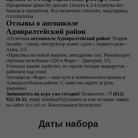
Прозрачные цены без доплат. Оплата в 2-4 платежа без
банков и процентов. Все включено: топливо, медсправка,
госпошлины.
Отзывы о автошколе
Адмиралтейский район
«Отличная
автошкола Адмиралтейский район
! Теория
онлайн – супер, инструктор помог сдать с первого раза» –
Анна, 5/5.
«Практика на новой машине, автодромы топ. Рекомендую
обучение вождению СПб
в Фаре» – Дмитрий, 5/5.
Написать в ВКонтакте
Ученики хвалят удобство, но просят больше маршрутов –
работаем над этим!
Автошкола «Фара» – ваш путь к
водительским правам
в
Адмиралтейском районе. С нами вы сядете за руль
Написать в телеграм
уверенно.
Запишитесь на курс уже сегодня!
Позвоните:
+7 (812)
922-18-33
, email: avtofara05@yandex.ru или оставьте заявку
на сайте
fara-spb.ru
. Консультация бесплатно!
Даты набора