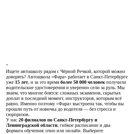
Наши преимущества
УДОБНОЕ РАСПОЛОЖЕНИЕ
В нашей автошколе 20
филиалов по всему СПб и ЛО,
"
где каждый сможет выбрать
Ищете автошколу рядом с Чёрной Речкой, которой можно
ближайший к себе
доверять? Автошкола «Фара» работает в Санкт-Петербурге
уже
15 лет
, и за это время
более 50 000 человек
получили
ЛИЦЕНЗИЯ
водительские удостоверения и уверенно сели за руль. Мы
знаем, что многие боятся: сложных экзаменов, скрытых
Лицензия комитета
доплат в последний момент, инструкторов, которым всё
по образованию
равно. Именно поэтому «Фара» выстроена так, чтобы вы
и заключение ГИБДД
прошли путь от новичка до водителя — без стресса и
сюрпризов.
У нас
20 филиалов по Санкт-Петербургу и
БЕЗ ПОДВОДНЫХ КАМНЕЙ
Ленинградской области
, гибкое расписание и два
формата обучения: очно или онлайн. Выберите
Никаких скрытых платежей,