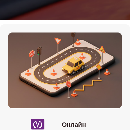
Онлайн
Мы на картах
Теория Онлайн
+7 (911) 920-15-22
Подробности по телефону
Даты старта групп и их
расписание
10.05
-онлайн (воскресенье) 11:00-
15:00
14.05
-онлайн (вторник и четверг)
19:30-22:00