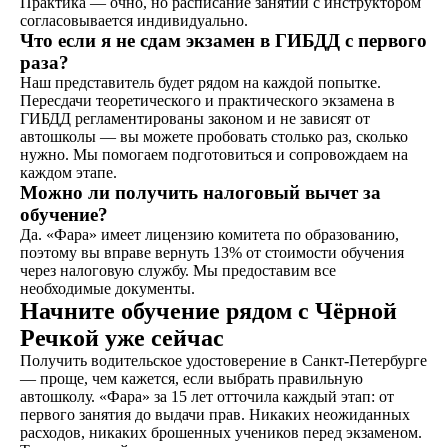
не любишь звонки?
Практика — очно, но расписание занятий с инструктором
согласовывается индивидуально.
Просто напиши!
Что если я не сдам экзамен в ГИБДД с первого
раза?
Наш представитель будет рядом на каждой попытке.
Пересдачи теоретического и практического экзамена в
ГИБДД регламентированы законом и не зависят от
автошколы — вы можете пробовать столько раз, сколько
нужно. Мы помогаем подготовиться и сопровождаем на
каждом этапе.
Можно ли получить налоговый вычет за
обучение?
Да. «Фара» имеет лицензию комитета по образованию,
поэтому вы вправе вернуть 13% от стоимости обучения
через налоговую службу. Мы предоставим все
необходимые документы.
Начните обучение рядом с Чёрной
Речкой уже сейчас
Написать в ВКонтакте
Получить водительское удостоверение в Санкт-Петербурге
— проще, чем кажется, если выбрать правильную
автошколу. «Фара» за 15 лет отточила каждый этап: от
первого занятия до выдачи прав. Никаких неожиданных
Написать в телеграм
расходов, никаких брошенных учеников перед экзаменом.