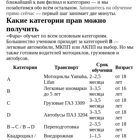
ближайший к вам филиал и категорию — и мы
оплата топлива, автодрома
позаботимся обо всём остальном.
Запишитесь на обучение
и первые попытки экзаменов
прямо сейчас
— первый шаг занимает две минуты.
входят в стоимость обучения
Какие категории прав можно
получить
СВОИ АВТОДРОМЫ
«Фара» обучает по всем основным категориям.
У нас 4 автодрома, полностью
Большинство учеников приходят за категорией
B
—
оборудованных для
легковые автомобили, МКПП или АКПП на выбор. Но мы
оттачивания своих навыков
также готовим водителей мотоциклов, грузовиков и
вождения
автобусов.
Срок
Категория
Транспорт
Возраст
обучения
КОМФОРТ
Мотоциклы Yamaha,
2–2,5
от 18
Предоставление автобуса
A
Lifan
месяца
лет
на экзаменах в автошколе
Легковые иномарки
3–3,5
от 16
и ГАИ
B
до 5 лет
месяца
лет
3–3,5
от 18
C
Грузовые ГАЗ 3309
месяца
лет
ВСЕ В ОДНОМ МЕСТЕ
3–3,5
от 18
D
Автобусы ПАЗ 3204
месяца
лет
Возможность прохождения
2–3,5
от 18
водительской медицинской
B→C / B→D
Переподготовка
месяца
лет
комиссии на филиале
Квадроцикл /
Внедорожная
1–1,5
от 18