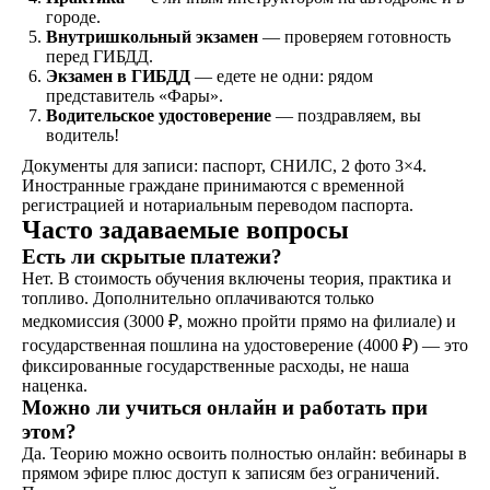
экзамены в автошколе
городе.
и получаете
Внутришкольный экзамен
— проверяем готовность
свидетельство
перед ГИБДД.
об окончании
Экзамен в ГИБДД
— едете не одни: рядом
представитель «Фары».
Водительское удостоверение
— поздравляем, вы
Удостоверение
водитель!
В сопровождении
Документы для записи: паспорт, СНИЛС, 2 фото 3×4.
наших представителей,
Иностранные граждане принимаются с временной
сдаете экзамены в ГАИ
регистрацией и нотариальным переводом паспорта.
и получаете
Часто задаваемые вопросы
водительское
удостоверение
Есть ли скрытые платежи?
Нет. В стоимость обучения включены теория, практика и
топливо. Дополнительно оплачиваются только
медкомиссия (3000 ₽, можно пройти прямо на филиале) и
государственная пошлина на удостоверение (4000 ₽) — это
ОСТАВИТЬ ЗАЯВКУ
фиксированные государственные расходы, не наша
наценка.
Можно ли учиться онлайн и работать при
этом?
Да. Теорию можно освоить полностью онлайн: вебинары в
прямом эфире плюс доступ к записям без ограничений.