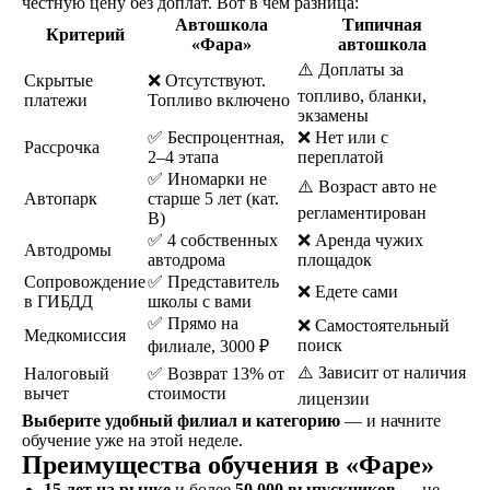
честную цену без доплат. Вот в чём разница:
Автошкола
Типичная
Критерий
«Фара»
автошкола
⚠️ Доплаты за
Скрытые
❌ Отсутствуют.
топливо, бланки,
платежи
Топливо включено
экзамены
Как проходит обучение
✅ Беспроцентная,
❌ Нет или с
Рассрочка
2–4 этапа
переплатой
✅ Иномарки не
⚠️ Возраст авто не
Автопарк
старше 5 лет (кат.
регламентирован
B)
✅ 4 собственных
❌ Аренда чужих
Автодромы
автодрома
площадок
Сопровождение
✅ Представитель
Знакомство
❌ Едете сами
в ГИБДД
школы с вами
Оставляете заявку на
✅ Прямо на
❌ Самостоятельный
Медкомиссия
сайте, по телефону, в
поиск
филиале, 3000 ₽
мессенджерах или
⚠️ Зависит от наличия
Налоговый
✅ Возврат 13% от
наших социальных
вычет
стоимости
лицензии
сетях
Выберите удобный филиал и категорию
— и начните
обучение уже на этой неделе.
Преимущества обучения в «Фаре»
15 лет на рынке
и более
50 000 выпускников
— не