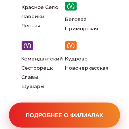
Красное Село
Лаврики
Беговая
Наш автопарк
Лесная
Приморская
Читать больше отзывов:
Комендантский
Кудрово
Сестрорецк
Новочеркасская
Славы
Шушары