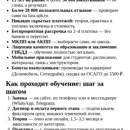
Договор
слова, а результат.
Заключаете договор и
Более 20 000 положительных отзывов
— проверьте
оплачиваете первый
сами на fara-spb.ru.
этап от стоимости
Никаких скрытых платежей:
теория, практика и
обучения в рассрочку
топливо включены в стоимость.
Беспроцентная рассрочка
на 2–4 платежа — без
банков и переплат.
МКПП или АКПП
— выбираете сами, не школа.
Лицензия комитета по образованию и заключение
Обучение
ГИБДД
— обучение полностью легально.
Проходите
Мобильное приложение
для студентов: расписание,
теоретический и
материалы, связь с инструктором.
практический курс,
Бонусы выпускникам:
промокоды на каршеринг
продолжительностью
(Делимобиль, Ситидрайв), скидка на ОСАГО до 5500 ₽.
от 1,5 месяцев, в
зависимости от
Как проходит обучение: шаг за
категории
шагом
транспортного
Заявка
— на сайте, по телефону или в мессенджере
средства
(WhatsApp, Telegram).
Договор и оплата первого этапа
— подписываем,
фиксируем цену, никаких изменений потом.
Экзамен
Теория
— очно или онлайн, 1,5–3,5 месяца в
зависимости от категории.
Сдаете внутренние
Практика
— с личным инструктором на автодроме и в