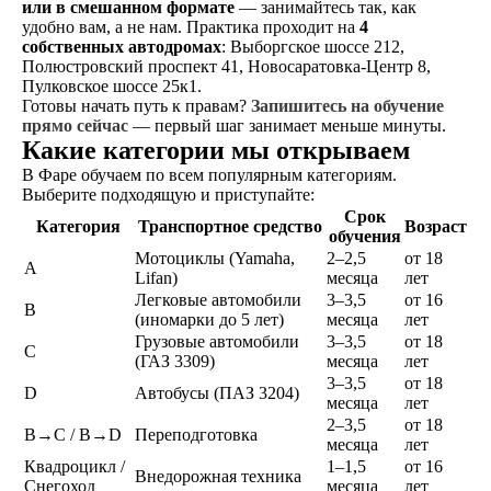
или в смешанном формате
— занимайтесь так, как
БЕЗ ПОДВОДНЫХ КАМНЕЙ
удобно вам, а не нам. Практика проходит на
4
собственных автодромах
: Выборгское шоссе 212,
Никаких скрытых платежей,
Полюстровский проспект 41, Новосаратовка-Центр 8,
оплата топлива, автодрома
Пулковское шоссе 25к1.
и первые попытки экзаменов
Готовы начать путь к правам?
Запишитесь на обучение
входят в стоимость обучения
прямо сейчас
— первый шаг занимает меньше минуты.
Какие категории мы открываем
СВОИ АВТОДРОМЫ
В Фаре обучаем по всем популярным категориям.
У нас 4 автодрома, полностью
Выберите подходящую и приступайте:
оборудованных для
Срок
Категория
Транспортное средство
Возраст
обучения
оттачивания своих навыков
Мотоциклы (Yamaha,
2–2,5
от 18
вождения
A
Lifan)
месяца
лет
Легковые автомобили
3–3,5
от 16
B
КОМФОРТ
(иномарки до 5 лет)
месяца
лет
Предоставление автобуса
Грузовые автомобили
3–3,5
от 18
C
на экзаменах в автошколе
(ГАЗ 3309)
месяца
лет
и ГАИ
3–3,5
от 18
D
Автобусы (ПАЗ 3204)
месяца
лет
2–3,5
от 18
B→C / B→D
Переподготовка
ВСЕ В ОДНОМ МЕСТЕ
месяца
лет
Квадроцикл /
1–1,5
от 16
Внедорожная техника
Возможность прохождения
Снегоход
месяца
лет