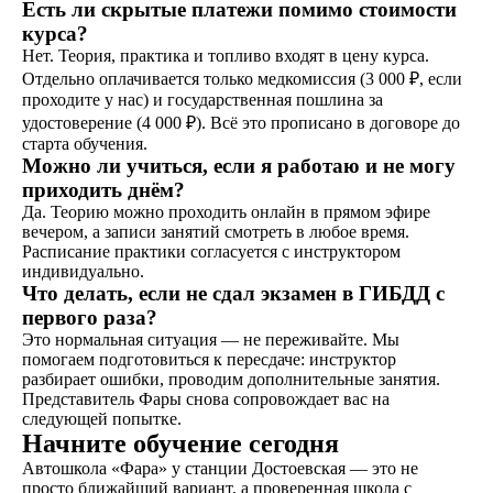
Есть ли скрытые платежи помимо стоимости
курса?
Нет. Теория, практика и топливо входят в цену курса.
не любишь звонки?
Отдельно оплачивается только медкомиссия (3 000 ₽, если
Просто напиши!
проходите у нас) и государственная пошлина за
удостоверение (4 000 ₽). Всё это прописано в договоре до
старта обучения.
Можно ли учиться, если я работаю и не могу
приходить днём?
Да. Теорию можно проходить онлайн в прямом эфире
вечером, а записи занятий смотреть в любое время.
Расписание практики согласуется с инструктором
индивидуально.
Что делать, если не сдал экзамен в ГИБДД с
первого раза?
Это нормальная ситуация — не переживайте. Мы
помогаем подготовиться к пересдаче: инструктор
разбирает ошибки, проводим дополнительные занятия.
Представитель Фары снова сопровождает вас на
следующей попытке.
Начните обучение сегодня
Написать в ВКонтакте
Автошкола «Фара» у станции Достоевская — это не
просто ближайший вариант, а проверенная школа с