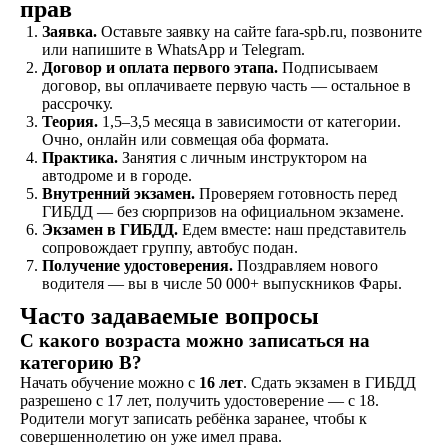
прав
Экзамен
Заявка.
Оставьте заявку на сайте fara-spb.ru, позвоните
Сдаете внутренние
или напишите в WhatsApp и Telegram.
экзамены в автошколе
Договор и оплата первого этапа.
Подписываем
и получаете
договор, вы оплачиваете первую часть — остальное в
свидетельство
рассрочку.
об окончании
Теория.
1,5–3,5 месяца в зависимости от категории.
Очно, онлайн или совмещая оба формата.
Практика.
Занятия с личным инструктором на
Удостоверение
автодроме и в городе.
Внутренний экзамен.
Проверяем готовность перед
В сопровождении
ГИБДД — без сюрпризов на официальном экзамене.
наших представителей,
Экзамен в ГИБДД.
Едем вместе: наш представитель
сдаете экзамены в ГАИ
сопровождает группу, автобус подан.
и получаете
Получение удостоверения.
Поздравляем нового
водительское
водителя — вы в числе 50 000+ выпускников Фары.
удостоверение
Часто задаваемые вопросы
С какого возраста можно записаться на
категорию B?
ОСТАВИТЬ ЗАЯВКУ
Начать обучение можно с
16 лет
. Сдать экзамен в ГИБДД
разрешено с 17 лет, получить удостоверение — с 18.
Родители могут записать ребёнка заранее, чтобы к
совершеннолетию он уже имел права.