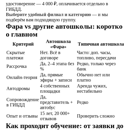
удостоверение — 4 000 ₽, оплачивается отдельно в
ГИБДД.
Выберите удобный филиал и категорию
— и мы
Договор
подберём вам подходящую группу.
Фара vs другие автошколы: коротко
Заключаете договор и
оплачиваете первый
о главном
этап от стоимости
Автошкола
обучения в рассрочку
Критерий
Типичная автошкола
«Фара»
Скрытые
Нет. Всё в
Часто: доп. часы,
платежи
договоре
топливо, пересдачи
Да, 2–4 этапа без
Редко, только через
Обучение
Рассрочка
%
банк
Проходите
Да, прямые
Обычно нет или
Онлайн-теория
теоретический и
эфиры + записи
платно
практический курс,
4 собственных
Аренда чужих,
Автодромы
продолжительностью
площадки
нестабильно
от 1,5 месяцев, в
Да,
Сопровождение
зависимости от
представитель +
Редко
в ГИБДД
категории
автобус
транспортного
15 лет, 20 000+
Опыт и отзывы
Проверить сложно
средства
отзывов
Как проходит обучение: от заявки до