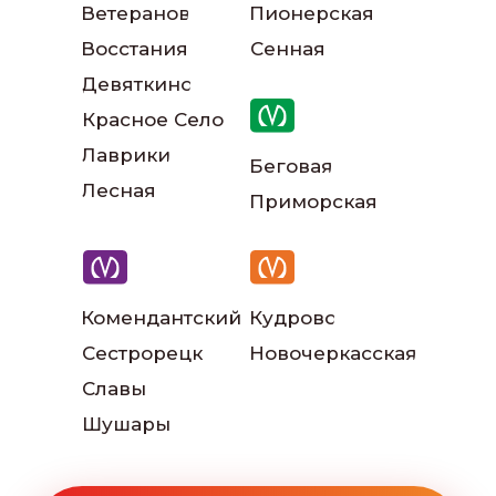
Ветеранов
Пионерская
Восстания
Сенная
Девяткино
Красное Село
Лаврики
Наш автопарк
Беговая
Лесная
Приморская
Читать больше отзывов:
Комендантский
Кудрово
Сестрорецк
Новочеркасская
Славы
Шушары