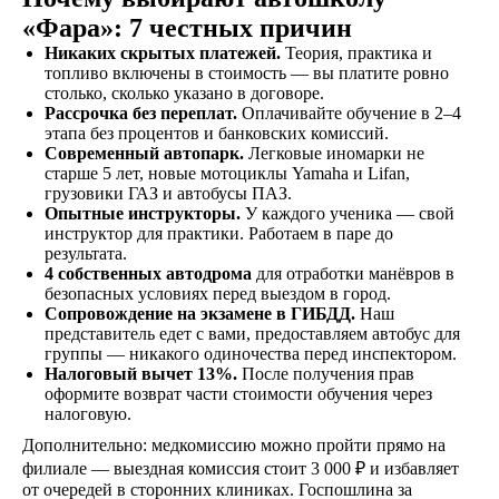
«Фара»: 7 честных причин
Никаких скрытых платежей.
Теория, практика и
топливо включены в стоимость — вы платите ровно
столько, сколько указано в договоре.
Рассрочка без переплат.
Оплачивайте обучение в 2–4
этапа без процентов и банковских комиссий.
Современный автопарк.
Легковые иномарки не
старше 5 лет, новые мотоциклы Yamaha и Lifan,
Как проходит
грузовики ГАЗ и автобусы ПАЗ.
Опытные инструкторы.
У каждого ученика — свой
обучение
инструктор для практики. Работаем в паре до
результата.
4 собственных автодрома
для отработки манёвров в
безопасных условиях перед выездом в город.
Сопровождение на экзамене в ГИБДД.
Наш
представитель едет с вами, предоставляем автобус для
группы — никакого одиночества перед инспектором.
Знакомство
Налоговый вычет 13%.
После получения прав
Оставляете заявку на
оформите возврат части стоимости обучения через
сайте, по телефону, в
налоговую.
мессенджерах или
Дополнительно: медкомиссию можно пройти прямо на
наших социальных
филиале — выездная комиссия стоит 3 000 ₽ и избавляет
сетях
от очередей в сторонних клиниках. Госпошлина за