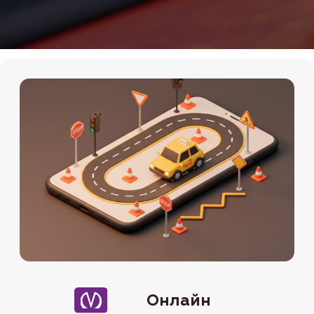
Онлайн
Мы на картах
Теория Онлайн
+7 (911) 920-15-22
Подробности по телефону
Даты старта групп и их
расписание
10.05
-онлайн (воскресенье) 11:00-
15:00
14.05
-онлайн (вторник и четверг)
19:30-22:00