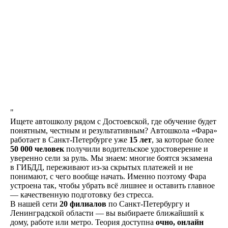
Наши преимущества
УДОБНОЕ РАСПОЛОЖЕНИЕ
"
Ищете автошколу рядом с Достоевской, где обучение будет
В нашей автошколе 20
понятным, честным и результативным? Автошкола «Фара»
филиалов по всему СПб и ЛО,
работает в Санкт-Петербурге уже
15 лет
, за которые более
где каждый сможет выбрать
50 000 человек
получили водительское удостоверение и
ближайший к себе
уверенно сели за руль. Мы знаем: многие боятся экзамена
в ГИБДД, переживают из-за скрытых платежей и не
понимают, с чего вообще начать. Именно поэтому Фара
ЛИЦЕНЗИЯ
устроена так, чтобы убрать всё лишнее и оставить главное
Лицензия комитета
— качественную подготовку без стресса.
по образованию
В нашей сети
20 филиалов
по Санкт-Петербургу и
и заключение ГИБДД
Ленинградской области — вы выбираете ближайший к
дому, работе или метро. Теория доступна
очно, онлайн