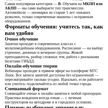
водительской медицинской
Самая популярная категория —
B
. Обучаем на
МКПП или
комиссии на филиале
АКПП
— вы сами выбираете тип трансмиссии.
Автомобили — иномарки не старше 5 лет: никаких
развалюх, только современные машины с исправным
оборудованием.
Форматы обучения: учитесь так, как
вам удобно
Очное обучение
Занятия проходят в современных классах с
мультимедийным оборудованием. Расписание — на выбор:
утренние, дневные и вечерние группы. Живой
преподаватель, разбор сложных тем, работа с реальными
билетами ГИБДД.
Онлайн-обучение теории
Вебинары проходят в прямом эфире на платформе МТС
Линк. Все записи занятий доступны без ограничений —
пересматривайте сколько угодно. Идеально, если работаете
или учитесь: подключайтесь из любой точки города.
Смешанный формат
Совмещайте очные и онлайн-занятия в любой пропорции.
Практика вождения всегда очная — с личным
инструктором на автодроме и в городских условиях.
Почему выбирают автошколу