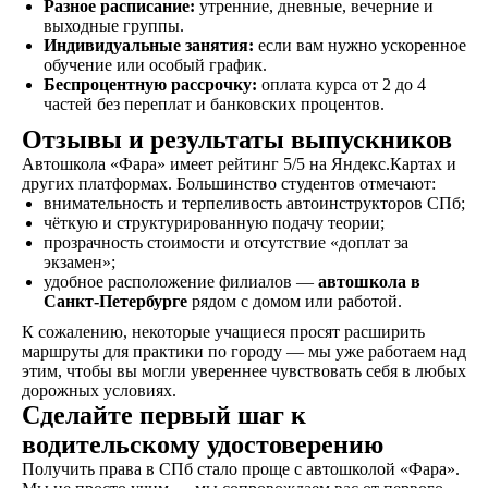
Разное расписание:
утренние, дневные, вечерние и
выходные группы.
Индивидуальные занятия:
если вам нужно ускоренное
обучение или особый график.
Беспроцентную рассрочку:
оплата курса от 2 до 4
частей без переплат и банковских процентов.
не любишь звонки?
Просто напиши!
Отзывы и результаты выпускников
Автошкола «Фара» имеет рейтинг 5/5 на Яндекс.Картах и
других платформах. Большинство студентов отмечают:
внимательность и терпеливость автоинструкторов СПб;
чёткую и структурированную подачу теории;
прозрачность стоимости и отсутствие «доплат за
экзамен»;
удобное расположение филиалов —
автошкола в
Санкт-Петербурге
рядом с домом или работой.
К сожалению, некоторые учащиеся просят расширить
маршруты для практики по городу — мы уже работаем над
этим, чтобы вы могли увереннее чувствовать себя в любых
дорожных условиях.
Сделайте первый шаг к
водительскому удостоверению
Получить права в СПб стало проще с автошколой «Фара».
Написать в ВКонтакте