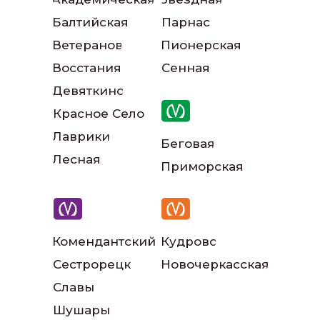
Балтийская
Парнас
Ветеранов
Пионерская
Восстания
Сенная
Девяткино
Красное Село
Наш автопарк
Лаврики
Беговая
Лесная
Приморская
Читать больше отзывов:
Комендантский
Кудрово
Сестрорецк
Новочеркасская
Славы
Шушары