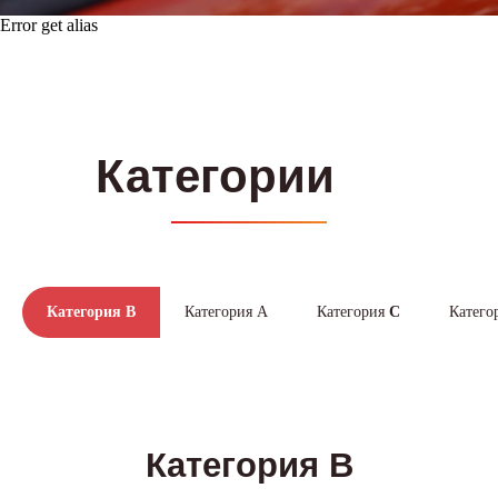
Error get alias
Категория B
Категория А
Категория
C
Катего