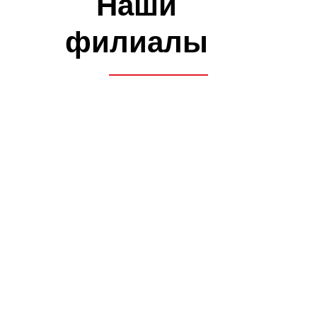
Возможность прохождения
водительской медицинской
комиссии на филиале