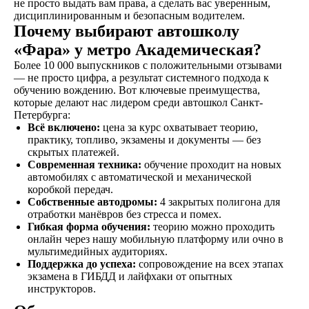
не просто выдать вам права, а сделать вас уверенным,
сетях
дисциплинированным и безопасным водителем.
Почему выбирают автошколу
«Фара» у метро Академическая?
Более 10 000 выпускников с положительными отзывами
Договор
— не просто цифра, а результат системного подхода к
Заключаете договор и
обучению вождению. Вот ключевые преимущества,
оплачиваете первый
которые делают нас лидером среди автошкол Санкт-
этап от стоимости
Петербурга:
обучения в рассрочку
Всё включено:
цена за курс охватывает теорию,
практику, топливо, экзамены и документы — без
скрытых платежей.
Современная техника:
обучение проходит на новых
автомобилях с автоматической и механической
Обучение
коробкой передач.
Проходите
Собственные автодромы:
4 закрытых полигона для
теоретический и
отработки манёвров без стресса и помех.
практический курс,
Гибкая форма обучения:
теорию можно проходить
продолжительностью
онлайн через нашу мобильную платформу или очно в
от 1,5 месяцев, в
мультимедийных аудиториях.
зависимости от
Поддержка до успеха:
сопровождение на всех этапах
категории
экзамена в ГИБДД и лайфхаки от опытных
транспортного
инструкторов.
средства