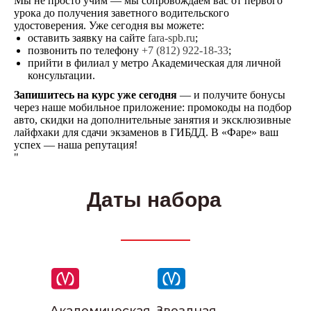
Мы не просто учим — мы сопровождаем вас от первого
урока до получения заветного водительского
удостоверения. Уже сегодня вы можете:
оставить заявку на сайте
fara-spb.ru
;
позвонить по телефону
+7 (812) 922-18-33
;
Написать в телеграм
прийти в филиал у метро Академическая для личной
консультации.
Запишитесь на курс уже сегодня
— и получите бонусы
через наше мобильное приложение: промокоды на подбор
авто, скидки на дополнительные занятия и эксклюзивные
лайфхаки для сдачи экзаменов в ГИБДД. В «Фаре» ваш
успех — наша репутация!
"
Даты набора
Наши инструкторы
Академическая
Звездная