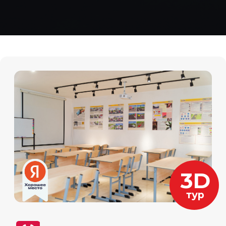
тур
Академическая
Мы на картах
Гражданский проспект, 49к1
+7 (921) 302-06-48
Пн-пт с 11:00 до 19:00
Даты старта групп и их
расписание
28.05
-очно (вторник и четверг) 19:00-
21:30