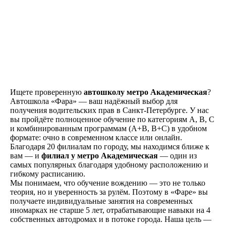
Ищете проверенную
автошколу метро Академическая
?
Автошкола «Фара» — ваш надёжный выбор для
Как проходит обучение
получения водительских прав в Санкт-Петербурге. У нас
вы пройдёте полноценное обучение по категориям A, B, C
и комбинированным программам (A+B, B+C) в удобном
формате: очно в современном классе или онлайн.
Благодаря 20 филиалам по городу, мы находимся ближе к
вам — и
филиал у метро Академическая
— один из
самых популярных благодаря удобному расположению и
гибкому расписанию.
Знакомство
Мы понимаем, что обучение вождению — это не только
теория, но и уверенность за рулём. Поэтому в «Фаре» вы
Оставляете заявку на
получаете индивидуальные занятия на современных
сайте, по телефону, в
иномарках не старше 5 лет, отрабатывающие навыки на 4
мессенджерах или
собственных автодромах и в потоке города. Наша цель —
наших социальных