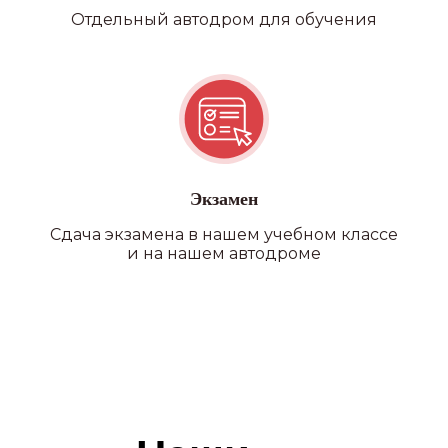
и заключение ГИБДД
Отдельный автодром для обучения
БЕЗ ПОДВОДНЫХ КАМНЕЙ
Никаких скрытых платежей,
оплата топлива, автодрома
и первые попытки экзаменов
входят в стоимость обучения
СВОИ АВТОДРОМЫ
Экзамен
У нас 4 автодрома, полностью
оборудованных для
Сдача экзамена в нашем учебном классе
и на нашем автодроме
оттачивания своих навыков
вождения
КОМФОРТ
Предоставление автобуса
на экзаменах в автошколе
и ГАИ
ВСЕ В ОДНОМ МЕСТЕ