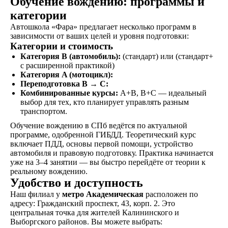
Обучение вождению: программы и
категории
Экзамен
Автошкола «Фара» предлагает несколько программ в
зависимости от ваших целей и уровня подготовки:
Сдаете внутренние
Категории и стоимость
экзамены в автошколе
Категория B (автомобиль):
(стандарт) или (стандарт+
и получаете
с расширенной практикой)
свидетельство
Категория A (мотоцикл):
об окончании
Переподготовка B → C:
Комбинированные курсы:
A+B, B+C — идеальный
выбор для тех, кто планирует управлять разным
Удостоверение
транспортом.
В сопровождении
Обучение вождению в СПб ведётся по актуальной
наших представителей,
программе, одобренной ГИБДД. Теоретический курс
сдаете экзамены в ГАИ
включает ПДД, основы первой помощи, устройство
и получаете
автомобиля и правовую подготовку. Практика начинается
водительское
уже на 3–4 занятии — вы быстро перейдёте от теории к
удостоверение
реальному вождению.
Удобство и доступность
Наш филиал у
метро Академическая
расположен по
адресу: Гражданский проспект, 43, корп. 2. Это
центральная точка для жителей Калининского и
ОСТАВИТЬ ЗАЯВКУ
Выборгского районов. Вы можете выбрать: