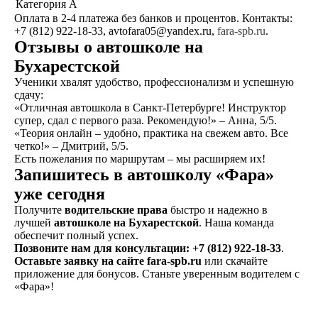
Категория A
Оплата в 2-4 платежа без банков и процентов. Контакты:
+7 (812) 922-18-33, avtofara05@yandex.ru,
fara-spb.ru
.
Отзывы о автошколе на
Бухарестской
Ученики хвалят удобство, профессионализм и успешную
сдачу:
«Отличная автошкола в Санкт-Петербурге! Инструктор
супер, сдал с первого раза. Рекомендую!» – Анна, 5/5.
«Теория онлайн – удобно, практика на свежем авто. Все
четко!» – Дмитрий, 5/5.
Есть пожелания по маршрутам – мы расширяем их!
Запишитесь в автошколу «Фара»
Написать в ВКонтакте
уже сегодня
Получите
водительские права
быстро и надежно в
лучшей
автошколе на Бухарестской
. Наша команда
Написать в телеграм
обеспечит полный успех.
Позвоните нам для консультации: +7 (812) 922-18-33
.
Оставьте заявку на сайте fara-spb.ru
или скачайте
приложение для бонусов. Станьте уверенным водителем с
«Фара»!