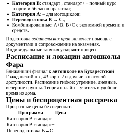
Категория B
: стандарт , стандарт+ – полный курс
Удостоверение
теории и 56 часов практики;
В сопровождении
Категория A
: – для мотоциклов;
наших представителей,
Переподготовка B → C
:;
сдаете экзамены в ГАИ
Комбинированные: A+B, B+C с экономией времени и
и получаете
средств.
водительское
Подготовка
водительских прав
включает помощь с
удостоверение
документами и сопровождение на экзаменах.
Индивидуальные занятия ускоряют процесс.
Расписание и локации автошколы
Фара
ОСТАВИТЬ ЗАЯВКУ
Ближайший филиал к
автошколе на Бухарестской
–
Гражданский пр., 43 корп. 2 и другие в шаговой
доступности. Расписание гибкое: утренние, дневные,
вечерние группы. Теория онлайн – учитесь в удобное
время из дома.
Цены и беспроцентная рассрочка
не любишь звонки?
Прозрачные цены без переплат:
Программа
Цена
Просто напиши!
Категория B стандарт
Категория B стандарт+
Переподготовка B→C