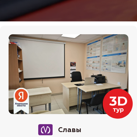
Славы
Мы на картах
Ул. Бухарестская, д. 94к1
+7 (911) 920-15-22
Пн-пт с 11:00 до 19:00
Даты старта групп и их
расписание
10.05
-онлайн (воскресенье) 11:00-
15:00
14.05
-онлайн (вторник и четверг)
19:30-22:00