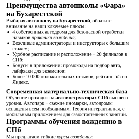
Преимущества автошколы «Фара»
на Бухарестской
Обучение
Выбирая
автошколу на Бухарестской
, обратите
внимание на наши ключевые плюсы:
Проходите
4 собственных автодрома для безопасной отработки
теоретический и
навыков
практики вождения
;
практический курс,
Вежливые администраторы и инструкторы с большим
продолжительностью
стажем;
от 1,5 месяцев, в
Удобное расписание и расположение – 20 филиалов в
зависимости от
СПб;
категории
Бонусы в приложении: промокоды на подбор авто,
транспортного
лайфхаки для экзаменов;
средства
Более 10 000 положительных отзывов, рейтинг 5/5 на
Яндекс.
Современная материально-техническая база
Экзамен
Обучение проходит на
автоинструкторах СПб
высшего
Сдаете внутренние
уровня. Автопарк – свежие иномарки, автодромы
экзамены в автошколе
оснащены всем необходимым. Теория интерактивная, с
и получаете
мобильным приложением для самостоятельных занятий.
Программы обучения вождению в
свидетельство
об окончании
СПб
Мы предлагаем гибкие
курсы вождения
: