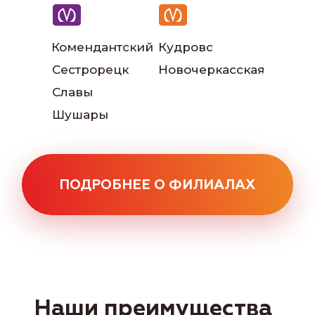
Комендантский
Кудрово
Читать больше отзывов:
Сестрорецк
Новочеркасская
Славы
Шушары