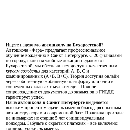
Как проходит
обучение
Ищете надежную
автошколу на Бухарестской
?
Знакомство
Автошкола «Фара» предлагает профессиональное
обучение вождению в Санкт-Петербурге. С 20 филиалами
Оставляете заявку на
по городу, включая удобные локации недалеко от
сайте, по телефону, в
Бухарестской, мы обеспечиваем доступ к качественным
мессенджерах или
курсам вождения
для категорий A, B, C и
наших социальных
комбинированных (A+B, B+C). Теория доступна онлайн
сетях
через собственную мобильную платформу или очно в
современных классах с мультимедиа. Полное
сопровождение от документов до экзаменов в ГИБДД
гарантирует успех.
Договор
Наша
автошкола в Санкт-Петербурге
выделяется
высоким процентом сдачи экзаменов благодаря опытным
Заключаете договор и
автоинструкторам и современной базе. Практика проходит
оплачиваете первый
на иномарках не старше 5 лет с индивидуальным
этап от стоимости
подходом. Забудьте о скрытых платежах – все включено:
обучения в рассрочку
топливо, уроки, экзамены.