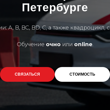
Петербурге
и: A, B, BC, BD, C, а также квадроцикл, 
Обучение
очно
или
online
.
СВЯЗАТЬСЯ
СТОИМОСТЬ