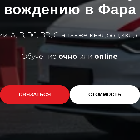
вождению в Фара
и: A, B, BC, BD, C, а также квадроцикл, 
Обучение
очно
или
online
.
СВЯЗАТЬСЯ
СТОИМОСТЬ