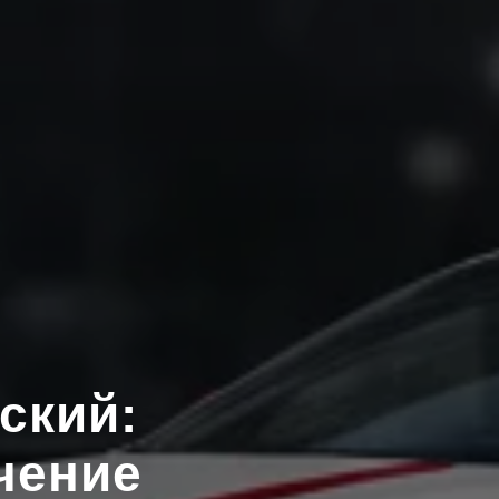
ский:
чение