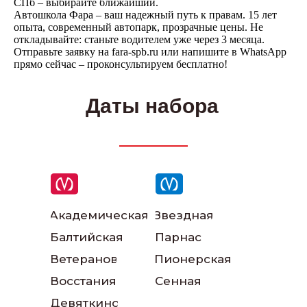
СПб – выбирайте ближайший.
Автошкола Фара – ваш надежный путь к правам. 15 лет
опыта, современный автопарк, прозрачные цены. Не
откладывайте: станьте водителем уже через 3 месяца.
Отправьте заявку на fara-spb.ru или напишите в WhatsApp
прямо сейчас – проконсультируем бесплатно!
Даты набора
Написать в ВКонтакте
Написать в телеграм
Академическая
Звездная
Балтийская
Парнас
Ветеранов
Пионерская
Восстания
Сенная
Девяткино