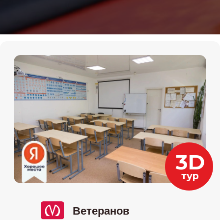
Ветеранов
Мы на картах
Бульвар Новаторов, д. 98
+7 (911) 920-43-36
Пн-пт с 11:00 до 19:00
Даты старта групп и их
расписание
10.05
-онлайн (воскресенье) 11:00-
15:00
14.05
-очно (вторник и четверг) 19:00-
21:30