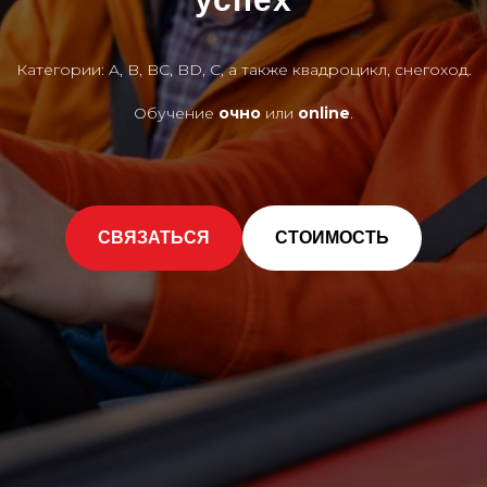
Категории: A, B, BC, BD, C, а также квадроцикл, снегоход.
Обучение
очно
или
online
.
СВЯЗАТЬСЯ
СТОИМОСТЬ
3D
тур