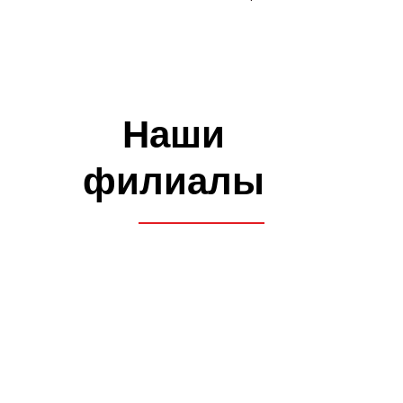
филиалов по всему СПб и ЛО,
где каждый сможет выбрать
ближайший к себе
ЛИЦЕНЗИЯ
Лицензия комитета
по образованию
и заключение ГИБДД
БЕЗ ПОДВОДНЫХ КАМНЕЙ
Никаких скрытых платежей,
оплата топлива, автодрома
и первые попытки экзаменов
входят в стоимость обучения
СВОИ АВТОДРОМЫ
У нас 4 автодрома, полностью
оборудованных для
оттачивания своих навыков
вождения