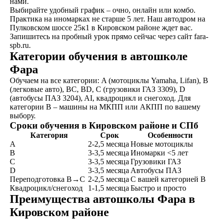
нами.
Выбирайте удобный график – очно, онлайн или комбо.
Практика на иномарках не старше 5 лет. Наш автодром на
Пулковском шоссе 25к1 в Кировском районе ждет вас.
Запишитесь на пробный урок прямо сейчас через сайт fara-
spb.ru.
Категории обучения в автошколе
Фара
Обучаем на все категории: A (мотоциклы Yamaha, Lifan), B
(легковые авто), BC, BD, C (грузовики ГАЗ 3309), D
(автобусы ПАЗ 3204), AI, квадроцикл и снегоход. Для
категории B – машины на МКПП или АКПП по вашему
выбору.
Сроки обучения в Кировском районе и СПб
Категория
Срок
Особенности
A
2-2,5 месяца
Новые мотоциклы
B
3-3,5 месяца
Иномарки <5 лет
C
3-3,5 месяца
Грузовики ГАЗ
D
3-3,5 месяца
Автобусы ПАЗ
Переподготовка B→C
2-2,5 месяца
С вашей категорией B
Как проходит обучение
Квадроцикл/снегоход
1-1,5 месяца
Быстро и просто
Преимущества автошколы Фара в
Кировском районе