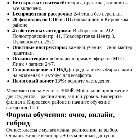
Без скрытых платежей:
теория, практика, топливо –
все включено.
Беспроцентная рассрочка:
2-4 этапа без переплат.
20 филиалов по СПб и ЛО:
ближайший в Кировском
Знакомство
районе.
4 собственных автодрома:
Выборгское ш. 212,
Оставляете заявку на
Полюстровский пр. 41, Новосаратовка-Центр 8,
сайте, по телефону, в
Пулковское ш. 25к1.
мессенджерах или
Опытные инструкторы:
каждый ученик – свой мастер
наших социальных
практики.
сетях
Онлайн-теория:
вебинары в прямом эфире на МТС
Линк + записи 24/7.
Сопровождение в ГИБДД:
представитель Фары с вами
на экзаменах + автобус для комфорта.
Договор
Налоговый вычет 13%:
верните часть денег.
Заключаете договор и
Медкомиссия на месте за 3000₽. Мобильное приложение
оплачиваете первый
для студентов – расписание, записи уроков. Выберите
этап от стоимости
филиал в Кировском районе и начните обучение
обучения в рассрочку
вождению СПб.
Формы обучения: очно, онлайн,
гибрид
Очное: классы с мультимедиа, расписание на выбор.
Обучение
Онлайн: живые вебинары + бесконечный доступ к
Проходите