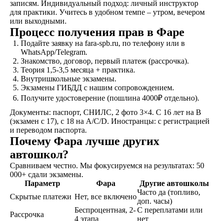
записям. Индивидуальный подход: личный инструктор
теоретический и
для практики. Учитесь в удобном темпе – утром, вечером
практический курс,
или выходными.
продолжительностью
Процесс получения прав в Фаре
от 1,5 месяцев, в
Подайте заявку на fara-spb.ru, по телефону или в
зависимости от
WhatsApp/Telegram.
категории
Знакомство, договор, первый платеж (рассрочка).
транспортного
Теория 1,5-3,5 месяца + практика.
средства
Внутришкольные экзамены.
Экзамены ГИБДД с нашим сопровождением.
Получите удостоверение (пошлина 4000₽ отдельно).
Экзамен
Документы: паспорт, СНИЛС, 2 фото 3×4. С 16 лет на B
Сдаете внутренние
(экзамен с 17), с 18 на A/C/D. Иностранцы: с регистрацией
экзамены в автошколе
и переводом паспорта.
и получаете
Почему Фара лучше других
свидетельство
автошкол?
об окончании
Сравниваем честно. Мы фокусируемся на результатах: 50
000+ сдали экзамены.
Удостоверение
Параметр
Фара
Другие автошколы
Часто да (топливо,
В сопровождении
Скрытые платежи
Нет, все включено
доп. часы)
наших представителей,
Беспроцентная, 2-
С переплатами или
сдаете экзамены в ГАИ
Рассрочка
4 этапа
нет