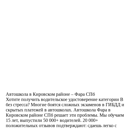
КОМФОРТ
Предоставление автобуса
на экзаменах в автошколе
и ГАИ
ВСЕ В ОДНОМ МЕСТЕ
Возможность прохождения
водительской медицинской
комиссии на филиале
Автошкола в Кировском районе – Фара СПб
Хотите получить водительское удостоверение категории B
без стресса? Многие боятся сложных экзаменов в ГИБДД и
скрытых платежей в автошколах. Автошкола Фара в
Кировском районе СПб решает эти проблемы. Мы обучаем
15 лет, выпустили 50 000+ водителей. 20 000+
положительных отзывов подтверждают: сдаешь легко с