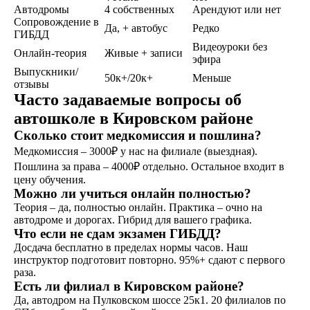
и получаете
Автодромы
4 собственных
Арендуют или нет
водительское
Сопровождение в
удостоверение
Да, + автобус
Редко
ГИБДД
Видеоуроки без
Онлайн-теория
Живые + записи
эфира
Выпускники/
50к+/20к+
Меньше
отзывы
ОСТАВИТЬ ЗАЯВКУ
Часто задаваемые вопросы об
автошколе в Кировском районе
Сколько стоит медкомиссия и пошлина?
Медкомиссия – 3000₽ у нас на филиале (выездная).
Пошлина за права – 4000₽ отдельно. Остальное входит в
не любишь звонки?
цену обучения.
Можно ли учиться онлайн полностью?
Просто напиши!
Теория – да, полностью онлайн. Практика – очно на
автодроме и дорогах. Гибрид для вашего графика.
Что если не сдам экзамен ГИБДД?
Досдача бесплатно в пределах нормы часов. Наш
инструктор подготовит повторно. 95%+ сдают с первого
раза.
Есть ли филиал в Кировском районе?
Да, автодром на Пулковском шоссе 25к1. 20 филиалов по