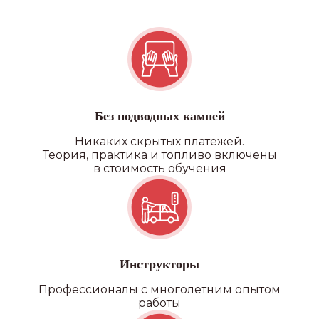
Наши преимущества
УДОБНОЕ РАСПОЛОЖЕНИЕ
Без подводных камней
В нашей автошколе 20
Никаких скрытых платежей.
филиалов по всему СПб и ЛО,
Теория, практика и топливо включены
где каждый сможет выбрать
в стоимость обучения
ближайший к себе
ЛИЦЕНЗИЯ
Лицензия комитета
по образованию
и заключение ГИБДД
Инструкторы
БЕЗ ПОДВОДНЫХ КАМНЕЙ
Профессионалы с многолетним опытом
работы
Никаких скрытых платежей,