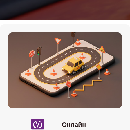
Онлайн
Мы на картах
Теория Онлайн
+7 (911) 920-15-22
Подробности по телефону
Даты старта групп и их
расписание
08.07
-онлайн (понедельник и
среда) 19:30-22:00
16.07
-онлайн (вторник и четверг)
10:00-12:30