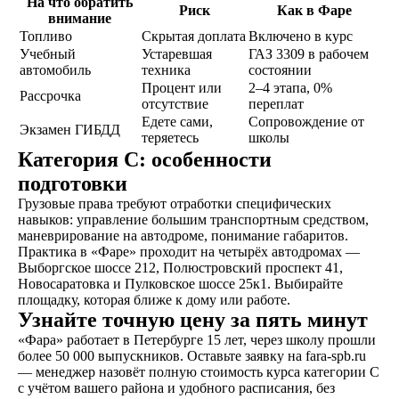
экзамены в автошколе
На что обратить
Риск
Как в Фаре
и получаете
внимание
свидетельство
Топливо
Скрытая доплата
Включено в курс
об окончании
Учебный
Устаревшая
ГАЗ 3309 в рабочем
автомобиль
техника
состоянии
Процент или
2–4 этапа, 0%
Рассрочка
Удостоверение
отсутствие
переплат
Едете сами,
Сопровождение от
В сопровождении
Экзамен ГИБДД
теряетесь
школы
наших представителей,
Категория C: особенности
сдаете экзамены в ГАИ
и получаете
подготовки
водительское
Грузовые права требуют отработки специфических
удостоверение
навыков: управление большим транспортным средством,
маневрирование на автодроме, понимание габаритов.
Практика в «Фаре» проходит на четырёх автодромах —
Выборгское шоссе 212, Полюстровский проспект 41,
Новосаратовка и Пулковское шоссе 25к1. Выбирайте
ОСТАВИТЬ ЗАЯВКУ
площадку, которая ближе к дому или работе.
Узнайте точную цену за пять минут
«Фара» работает в Петербурге 15 лет, через школу прошли
более 50 000 выпускников. Оставьте заявку на fara-spb.ru
— менеджер назовёт полную стоимость курса категории C
с учётом вашего района и удобного расписания, без