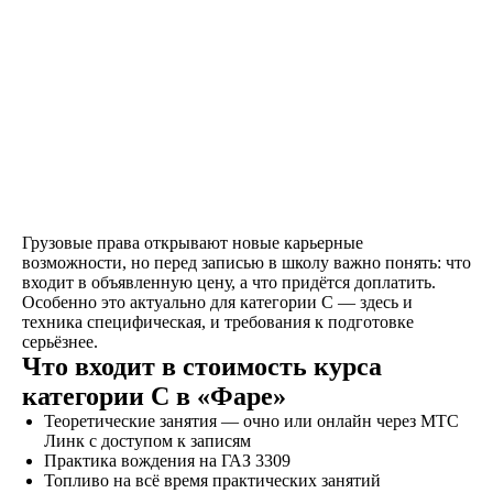
Как проходит обучение
Грузовые права открывают новые карьерные
возможности, но перед записью в школу важно понять: что
входит в объявленную цену, а что придётся доплатить.
Знакомство
Особенно это актуально для категории C — здесь и
техника специфическая, и требования к подготовке
Оставляете заявку на
серьёзнее.
сайте, по телефону, в
Что входит в стоимость курса
мессенджерах или
наших социальных
категории C в «Фаре»
сетях
Теоретические занятия — очно или онлайн через МТС
Линк с доступом к записям
Практика вождения на ГАЗ 3309
Топливо на всё время практических занятий