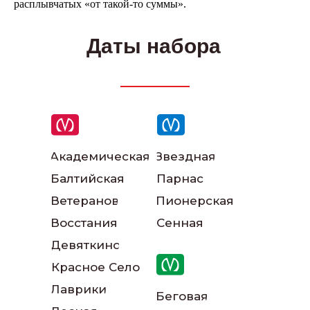
не любишь звонки?
расплывчатых «от такой-то суммы».
Просто напиши!
Даты набора
Академическая
Звездная
Балтийская
Парнас
Ветеранов
Пионерская
Восстания
Сенная
Написать в ВКонтакте
Девяткино
Красное Село
Лаврики
Беговая
Написать в телеграм