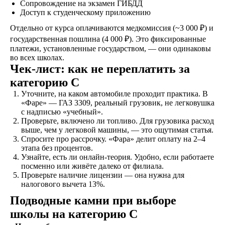
Договор
Сопровождение на экзамен ГИБДД
Доступ к студенческому приложению
Заключаете договор и
оплачиваете первый
Отдельно от курса оплачиваются медкомиссия (~3 000 ₽) и
этап от стоимости
государственная пошлина (4 000 ₽). Это фиксированные
обучения в рассрочку
платежи, установленные государством, — они одинаковы
во всех школах.
Чек-лист: как не переплатить за
категорию C
Обучение
Уточните, на каком автомобиле проходит практика. В
Проходите
«Фаре» — ГАЗ 3309, реальный грузовик, не легковушка
теоретический и
с надписью «учебный».
практический курс,
Проверьте, включено ли топливо. Для грузовика расход
продолжительностью
выше, чем у легковой машины, — это ощутимая статья.
от 1,5 месяцев, в
Спросите про рассрочку. «Фара» делит оплату на 2–4
зависимости от
этапа без процентов.
категории
Узнайте, есть ли онлайн-теория. Удобно, если работаете
транспортного
посменно или живёте далеко от филиала.
средства
Проверьте наличие лицензии — она нужна для
налогового вычета 13%.
Подводные камни при выборе
Экзамен
школы на категорию C
Сдаете внутренние