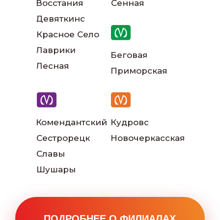
Восстания
Сенная
Наши инструкторы
Девяткино
Красное Село
Лаврики
Беговая
Лесная
Приморская
Наш автопарк
Комендантский
Кудрово
Сестрорецк
Новочеркасская
Славы
Шушары
Читать больше отзывов: