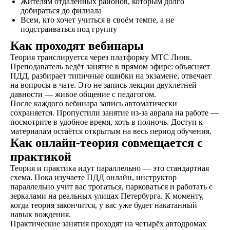
Жителям отдалённых районов, которым долго
категории
добираться до филиала
транспортного
Всем, кто хочет учиться в своём темпе, а не
средства
подстраиваться под группу
Как проходят вебинары
Теория транслируется через платформу МТС Линк.
Экзамен
Преподаватель ведёт занятие в прямом эфире: объясняет
Сдаете внутренние
ПДД, разбирает типичные ошибки на экзамене, отвечает
экзамены в автошколе
на вопросы в чате. Это не запись лекции двухлетней
и получаете
давности — живое общение с педагогом.
свидетельство
После каждого вебинара запись автоматически
об окончании
сохраняется. Пропустили занятие из-за аврала на работе —
посмотрите в удобное время, хоть в полночь. Доступ к
материалам остаётся открытым на весь период обучения.
Удостоверение
Как онлайн-теория совмещается с
В сопровождении
практикой
наших представителей,
Теория и практика идут параллельно — это стандартная
сдаете экзамены в ГАИ
схема. Пока изучаете ПДД онлайн, инструктор
и получаете
параллельно учит вас трогаться, парковаться и работать с
водительское
зеркалами на реальных улицах Петербурга. К моменту,
удостоверение
когда теория закончится, у вас уже будет накатанный
навык вождения.
Практические занятия проходят на четырёх автодромах