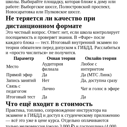
школы. Выбирайте площадку, которая ближе к дому или
работе: Выборгское шоссе, Полюстровский проспект,
ОСТАВИТЬ ЗАЯВКУ
Новосаратовка или Пулковское шоссе.
Не теряется ли качество при
дистанционном формате
Это честный вопрос. Ответ: нет, если школа контролирует
посещаемость и проверяет знания. В «Фаре» после
каждого блока — тест. Итоговый внутренний экзамен по
не любишь звонки?
теории обязателен перед допуском к ГИБДД. Расслабиться
и «просто числиться» не получится.
Просто напиши!
Параметр
Очная теория
Онлайн-теория
Аудитория
Любое с
Место
филиала
интернетом
Прямой эфир
Да
Да (МТС Линк)
Запись занятий
Нет
Да, доступна сразу
Связь с
Лично
Чат и голос в эфире
педагогом
Итоговый тест
Да
Да
Что ещё входит в стоимость
Практика, топливо, сопровождение инструктора на
экзамене в ГИБДД и доступ к студенческому приложению
— всё это уже в цене курса. Отдельно оплачиваются
только медкомиссия (около 3 000 ₽) и госпошлина (4 000