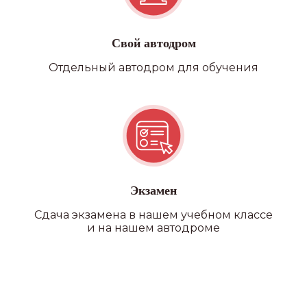
и ГАИ
ВСЕ В ОДНОМ МЕСТЕ
Свой автодром
Возможность прохождения
Отдельный автодром для обучения
водительской медицинской
комиссии на филиале
Экзамен
Сдача экзамена в нашем учебном классе
и на нашем автодроме