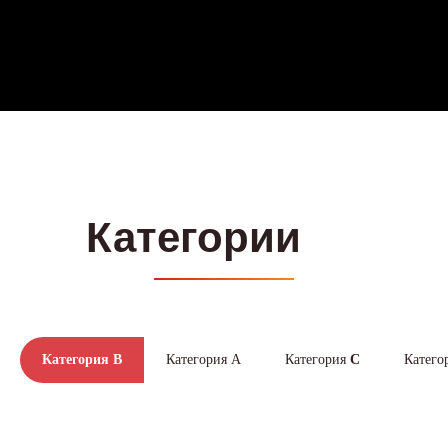
Категория B
Категория А
Категория
C
Катего