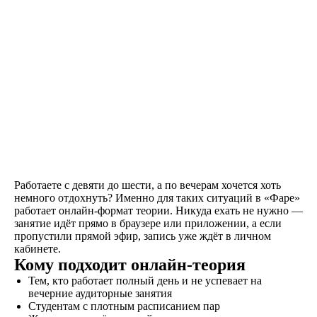
Оставляете заявку на
сайте, по телефону, в
мессенджерах или
наших социальных
сетях
Договор
Заключаете договор и
оплачиваете первый
этап от стоимости
обучения в рассрочку
Работаете с девяти до шести, а по вечерам хочется хоть
немного отдохнуть? Именно для таких ситуаций в «Фаре»
работает онлайн-формат теории. Никуда ехать не нужно —
занятие идёт прямо в браузере или приложении, а если
Обучение
пропустили прямой эфир, запись уже ждёт в личном
Проходите
кабинете.
теоретический и
Кому подходит онлайн-теория
практический курс,
Тем, кто работает полный день и не успевает на
продолжительностью
вечерние аудиторные занятия
от 1,5 месяцев, в
Студентам с плотным расписанием пар
зависимости от