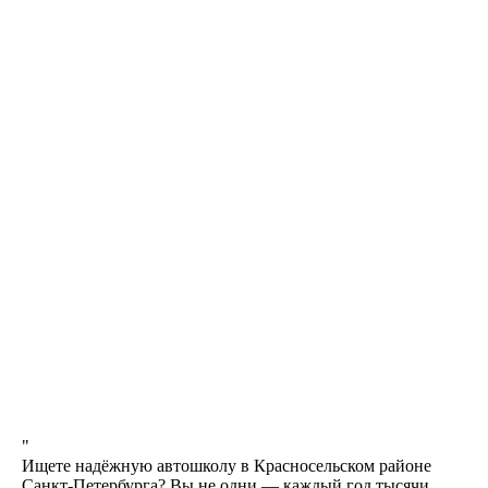
ближайший к себе
ЛИЦЕНЗИЯ
Лицензия комитета
по образованию
и заключение ГИБДД
БЕЗ ПОДВОДНЫХ
КАМНЕЙ
Никаких скрытых платежей,
оплата топлива, автодрома
и первые попытки экзаменов
входят в стоимость обучения
СВОИ АВТОДРОМЫ
У нас 4 автодрома, полностью
оборудованных для
оттачивания своих навыков
вождения
"
Ищете надёжную автошколу в Красносельском районе
КОМФОРТ
Санкт-Петербурга? Вы не одни — каждый год тысячи