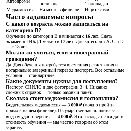
Автодромы
полигона
1 площадка
Медкомиссия
На месте в филиале
Ищите сами
Часто задаваемые вопросы
С какого возраста можно записаться на
ОСТАВИТЬ ЗАЯВКУ
категорию B?
Обучение по категории B начинается с
16 лет
. Сдать
экзамен в ГИБДД можно в
17 лет
. Для категорий A, C и D
— с 18 лет.
Можно ли учиться, если я иностранный
гражданин?
не любишь
Да. Для обучения потребуется временная регистрация и
нотариально заверенный перевод паспорта. Все остальные
звонки?
условия — стандартные.
Просто
Какие документы нужны для поступления?
напиши!
Паспорт, СНИЛС и две фотографии 3×4. Никаких
сложных справок — только базовый пакет.
Сколько стоит медкомиссия и госпошлина?
Водительская медкомиссия —
3 000 ₽
(можно пройти
прямо в нашем филиале). Государственная пошлина за
выдачу удостоверения —
4 000 ₽
. Эти расходы не входят в
стоимость обучения — мы честно говорим об этом
заранее.