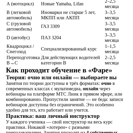
2–2,5
A (мотоцикл)
Новые Yamaha, Lifan
месяца
B (легковой
Иномарки не старше 5 лет,
3–3,5
автомобиль)
МКПП или АКПП
месяца
C (грузовой
3–3,5
ГАЗ 3309
автомобиль)
месяца
3–3,5
D (автобус)
ПАЗ 3204
месяца
Квадроцикл /
1–1,5
Специализированный курс
Снегоход
месяца
Переподготовка
Для действующих водителей
2–2,5
B→C
категории B
месяца
Как проходит обучение в «Фаре»
Теория: очно или онлайн — выбираете вы
Занятия по теории доступны в трёх форматах:
очно
в
современных классах с мультимедиа,
онлайн
через
вебинары на платформе МТС Линк в прямом эфире, или
Как
комбинированно. Пропустили занятие — не беда: записи
проходит
вебинаров доступны без ограничений. Это особенно
удобно для тех, кто работает или учится.
обучение
Практика: ваш личный инструктор
У каждого ученика — свой инструктор на весь курс
практики. Никакой «лотереи» с разными
преподавателями. Занятия проходят на
4 собственных