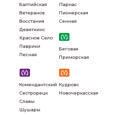
Балтийская
Парнас
Ветеранов
Пионерская
Наши инструкторы
Восстания
Сенная
Девяткино
Красное Село
Лаврики
Беговая
Лесная
Приморская
Наш автопарк
Комендантский
Кудрово
Сестрорецк
Новочеркасская
Славы
Читать больше
Шушары
отзывов: