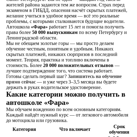
Предоставление автобуса
жителей района задаются тем же вопросом. Страх перед
экзаменом в ГИБДД, опасения насчёт скрытых платежей,
на экзаменах в автошколе
желание учиться в удобное время — всё это реальные
и ГАИ
проблемы, с которыми сталкиваются будущие водители.
Автошкола
«Фара»
работает 15 лет и помогла получить
права более
50 000 выпускникам
по всему Петербургу и
ВСЕ В ОДНОМ
МЕСТЕ
Ленинградской области.
Мы не обещаем золотые горы — мы просто делаем
Возможность прохождения
обучение честным, понятным и удобным. Никаких
водительской медицинской
скрытых платежей, никаких сюрпризов в последний
комиссии на филиале
момент. Теория, практика и топливо включены в
стоимость. Более
20 000 положительных отзывов
—
лучшее подтверждение того, что система работает.
Готовы сделать первый шаг?
Запишитесь на обучение
прямо сейчас
— и уже через 3–3,5 месяца вы будете
держать в руках водительское удостоверение.
Какие категории можно получить в
автошколе «Фара»
Мы обучаем вождению по всем основным категориям.
Каждый найдёт нужный курс — от легкового автомобиля
до мотоцикла или грузовика.
Срок
Категория
Что включает
обучения