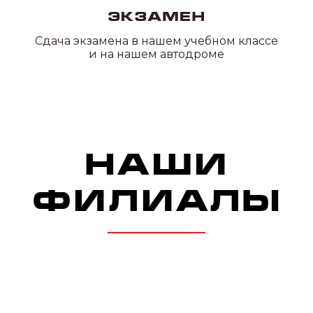
Экзамен
Сдача экзамена в нашем учебном классе
и на нашем автодроме
ПОДРОБНЕЕ О
ФИЛИАЛАХ
Наши
преимущества
УДОБНОЕ
РАСПОЛОЖЕНИЕ
В нашей автошколе 20
филиалов по всему СПб и ЛО,
где каждый сможет выбрать