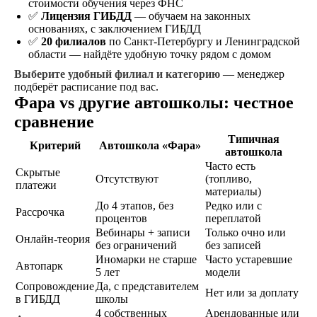
стоимости обучения через ФНС
продолжительностью
✅
Лицензия ГИБДД
— обучаем на законных
от 1,5 месяцев, в
основаниях, с заключением ГИБДД
зависимости от
✅
20 филиалов
по Санкт-Петербургу и Ленинградской
категории
области — найдёте удобную точку рядом с домом
транспортного
средства
Выберите удобный филиал и категорию
— менеджер
подберёт расписание под вас.
Фара vs другие автошколы: честное
сравнение
Экзамен
Сдаете внутренние
Типичная
Критерий
Автошкола «Фара»
экзамены в автошколе
автошкола
и получаете
Часто есть
Скрытые
свидетельство
Отсутствуют
(топливо,
платежи
об окончании
материалы)
До 4 этапов, без
Редко или с
Рассрочка
процентов
переплатой
Удостоверение
Вебинары + записи
Только очно или
Онлайн-теория
без ограничений
без записей
В сопровождении
Иномарки не старше
Часто устаревшие
наших представителей,
Автопарк
5 лет
модели
сдаете экзамены в ГАИ
Сопровождение
Да, с представителем
и получаете
Нет или за доплату
в ГИБДД
школы
водительское
4 собственных
Арендованные или
удостоверение