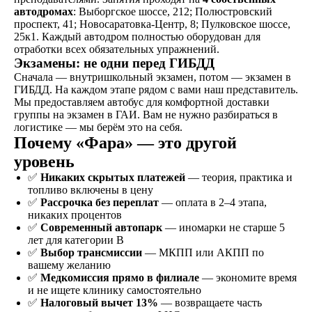
автодромах
: Выборгское шоссе, 212; Полюстровский
Знакомство
проспект, 41; Новосаратовка-Центр, 8; Пулковское шоссе,
25к1. Каждый автодром полностью оборудован для
Оставляете заявку на
отработки всех обязательных упражнений.
сайте, по телефону, в
Экзамены: не одни перед ГИБДД
мессенджерах или
Сначала — внутришкольный экзамен, потом — экзамен в
наших социальных
ГИБДД. На каждом этапе рядом с вами наш представитель.
сетях
Мы предоставляем автобус для комфортной доставки
группы на экзамен в ГАИ. Вам не нужно разбираться в
логистике — мы берём это на себя.
Почему «Фара» — это другой
Договор
уровень
Заключаете договор и
✅
Никаких скрытых платежей
— теория, практика и
оплачиваете первый
топливо включены в цену
этап от стоимости
✅
Рассрочка без переплат
— оплата в 2–4 этапа,
обучения в рассрочку
никаких процентов
✅
Современный автопарк
— иномарки не старше 5
лет для категории B
✅
Выбор трансмиссии
— МКПП или АКПП по
Обучение
вашему желанию
✅
Медкомиссия прямо в филиале
— экономите время
Проходите
и не ищете клинику самостоятельно
теоретический и
✅
Налоговый вычет 13%
— возвращаете часть
практический курс,