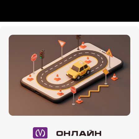
Онлайн
Мы на картах
Теория Онлайн
+7 (911) 920-15-22
Подробности по телефону
Даты старта групп
и их расписание
10.05
-онлайн (воскресенье) 11:00-
15:00
14.05
-онлайн (вторник и четверг)
19:30-22:00