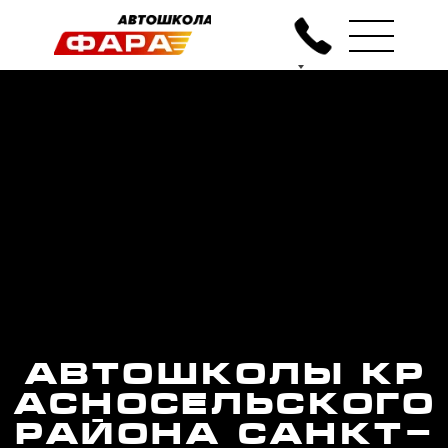
Автошколы Кр
асносельского
района Санкт-