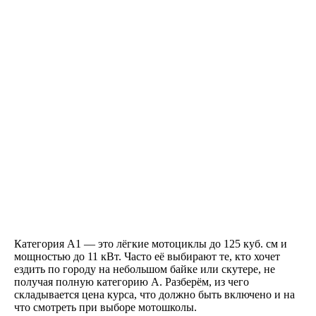
Категория A1 — это лёгкие мотоциклы до 125 куб. см и
мощностью до 11 кВт. Часто её выбирают те, кто хочет
ездить по городу на небольшом байке или скутере, не
Как проходит обучение
получая полную категорию A. Разберём, из чего
складывается цена курса, что должно быть включено и на
что смотреть при выборе мотошколы.