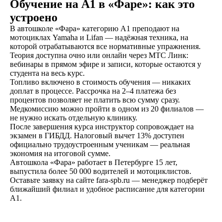
Обучение на A1 в «Фаре»: как это
сдаете экзамены в ГАИ
и получаете
устроено
водительское
В автошколе «Фара» категорию A1 преподают на
удостоверение
мотоциклах Yamaha и Lifan — надёжная техника, на
которой отрабатываются все нормативные упражнения.
Теория доступна очно или онлайн через МТС Линк:
вебинары в прямом эфире и записи, которые остаются у
студента на весь курс.
ОСТАВИТЬ ЗАЯВКУ
Топливо включено в стоимость обучения — никаких
доплат в процессе. Рассрочка на 2–4 платежа без
процентов позволяет не платить всю сумму сразу.
Медкомиссию можно пройти в одном из 20 филиалов —
не нужно искать отдельную клинику.
После завершения курса инструктор сопровождает на
экзамен в ГИБДД. Налоговый вычет 13% доступен
не любишь звонки?
официально трудоустроенным ученикам — реальная
Просто напиши!
экономия на итоговой сумме.
Автошкола «Фара» работает в Петербурге 15 лет,
выпустила более 50 000 водителей и мотоциклистов.
Оставьте заявку на сайте fara-spb.ru — менеджер подберёт
ближайший филиал и удобное расписание для категории
A1.