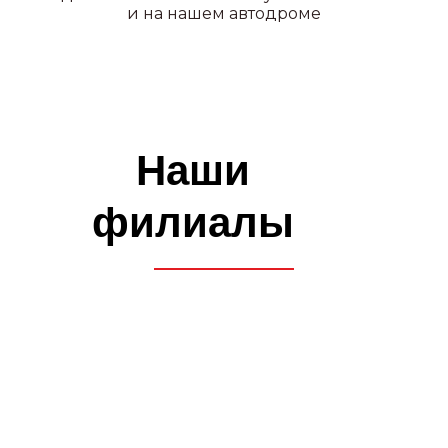
и на нашем автодроме
вождения
КОМФОРТ
Предоставление автобуса
на экзаменах в автошколе
и ГАИ
ВСЕ В ОДНОМ МЕСТЕ
Возможность прохождения
водительской медицинской
комиссии на филиале