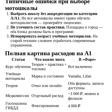
Обучение
Типичные ошибки при выборе
Проходите
мотошколы
теоретический и
Выбрать школу без аккредитации по категории
практический курс,
A/A1.
Не все автошколы имеют право обучать
продолжительностью
мотоциклистов — проверяйте лицензию.
от 1,5 месяцев, в
Не уточнить состав практики.
Площадка и город —
зависимости от
оба блока должны быть в программе.
категории
Игнорировать возраст учебных мотоциклов.
На
транспортного
старой технике сложнее отработать современные
средства
упражнения.
Полная картина расходов на A1
Статья
Что важно знать
В «Фаре»
Экзамен
Теория + практика +
Сдаете внутренние
Курс обучения
Всё включено
топливо
экзамены в автошколе
Учебные
и получаете
Марка и состояние
Yamaha, Lifan
мотоциклы
свидетельство
Оба формата, записи
об окончании
Теория
Очно или онлайн
доступны
~3 000 ₽, можно в
Медкомиссия
Отдельный расход
филиале
Удостоверение
Госпошлина
В сопровождении
Фиксированная
4 000 ₽
ГИБДД
наших представителей,