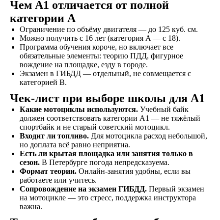
Чем A1 отличается от полной
категории A
Ограничение по объёму двигателя — до 125 куб. см.
Можно получить с 16 лет (категория A — с 18).
Программа обучения короче, но включает все
Знакомство
обязательные элементы: теорию ПДД, фигурное
Оставляете заявку на
вождение на площадке, езду в городе.
сайте, по телефону, в
Экзамен в ГИБДД — отдельный, не совмещается с
мессенджерах или
категорией B.
наших социальных
Чек-лист при выборе школы для A1
сетях
Какие мотоциклы используются.
Учебный байк
должен соответствовать категории A1 — не тяжёлый
спортбайк и не старый советский мотоцикл.
Входит ли топливо.
Для мотоцикла расход небольшой,
Договор
но доплата всё равно неприятна.
Заключаете договор и
Есть ли крытая площадка или занятия только в
сезон.
В Петербурге погода непредсказуема.
оплачиваете первый
Формат теории.
Онлайн-занятия удобны, если вы
этап от стоимости
работаете или учитесь.
обучения в рассрочку
Сопровождение на экзамен ГИБДД.
Первый экзамен
на мотоцикле — это стресс, поддержка инструктора
важна.