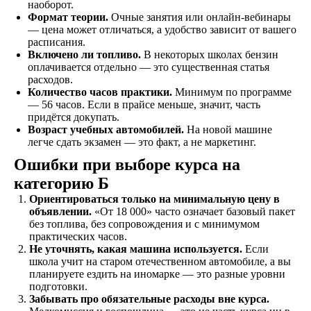
наоборот.
Формат теории.
Очные занятия или онлайн-вебинары
— цена может отличаться, а удобство зависит от вашего
расписания.
Включено ли топливо.
В некоторых школах бензин
оплачивается отдельно — это существенная статья
расходов.
Количество часов практики.
Минимум по программе
Знакомство
— 56 часов. Если в прайсе меньше, значит, часть
придётся докупать.
Оставляете заявку на
Возраст учебных автомобилей.
На новой машине
сайте, по телефону, в
легче сдать экзамен — это факт, а не маркетинг.
мессенджерах или
наших социальных
Ошибки при выборе курса на
сетях
категорию Б
Ориентироваться только на минимальную цену в
объявлении.
«От 18 000» часто означает базовый пакет
без топлива, без сопровождения и с минимумом
Договор
практических часов.
Заключаете договор и
Не уточнять, какая машина используется.
Если
оплачиваете первый
школа учит на старом отечественном автомобиле, а вы
этап от стоимости
планируете ездить на иномарке — это разные уровни
обучения в рассрочку
подготовки.
Забывать про обязательные расходы вне курса.