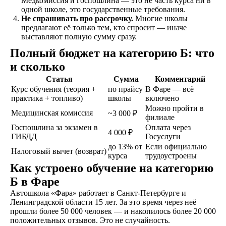
Медкомиссия и госпошлина — это не часть курса ни в
одной школе, это государственные требования.
Не спрашивать про рассрочку.
Многие школы
Обучение
предлагают её только тем, кто спросит — иначе
Проходите
выставляют полную сумму сразу.
теоретический и
Полный бюджет на категорию Б: что
практический курс,
продолжительностью
и сколько
от 1,5 месяцев, в
Статья
Сумма
Комментарий
зависимости от
Курс обучения (теория +
по прайсу
В Фаре — всё
категории
практика + топливо)
школы
включено
транспортного
Можно пройти в
средства
Медицинская комиссия
~3 000 ₽
филиале
Госпошлина за экзамен в
Оплата через
4 000 ₽
ГИБДД
Госуслуги
Экзамен
до 13% от
Если официально
Налоговый вычет (возврат)
Сдаете внутренние
курса
трудоустроены
экзамены в автошколе
Как устроено обучение на категорию
и получаете
Б в Фаре
свидетельство
об окончании
Автошкола «Фара» работает в Санкт-Петербурге и
Ленинградской области 15 лет. За это время через неё
прошли более 50 000 человек — и накопилось более 20 000
положительных отзывов. Это не случайность.
Удостоверение