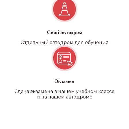
УДОБНОЕ РАСПОЛОЖЕНИЕ
В нашей автошколе 20
филиалов по всему СПб и ЛО,
где каждый сможет выбрать
Свой автодром
ближайший к себе
Отдельный автодром для обучения
ЛИЦЕНЗИЯ
Лицензия комитета
по образованию
и заключение ГИБДД
БЕЗ ПОДВОДНЫХ КАМНЕЙ
Экзамен
Сдача экзамена в нашем учебном классе
Никаких скрытых платежей,
и на нашем автодроме
оплата топлива, автодрома
и первые попытки экзаменов
входят в стоимость обучения
СВОИ АВТОДРОМЫ
У нас 4 автодрома, полностью