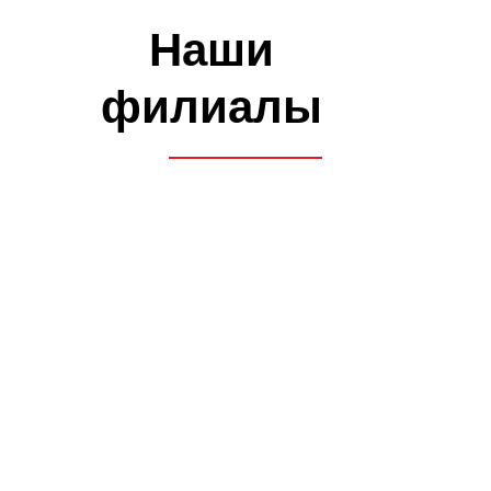
оборудованных для
оттачивания своих навыков
вождения
КОМФОРТ
Предоставление автобуса
на экзаменах в автошколе
и ГАИ
ВСЕ В ОДНОМ МЕСТЕ
Возможность прохождения
водительской медицинской
комиссии на филиале