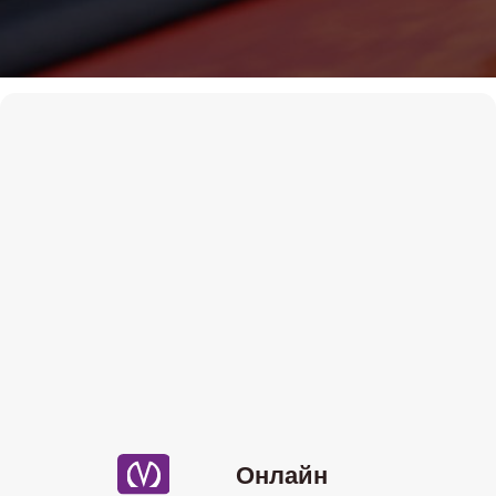
Онлайн
Мы на картах
Теория Онлайн
+7 (911) 920-15-22
Подробности по телефону
Даты старта групп и их
расписание
08.07
-онлайн (понедельник и
среда) 19:30-22:00
16.07
-онлайн (вторник и четверг)
10:00-12:30