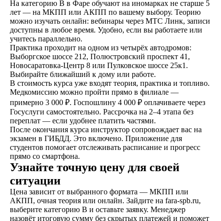
На категорию B в Фаре обучают на иномарках не старше 5
В сопровождении
лет — на МКПП или АКПП по вашему выбору. Теорию
наших представителей,
можно изучать онлайн: вебинары через МТС Линк, записи
сдаете экзамены в ГАИ
доступны в любое время. Удобно, если вы работаете или
и получаете
учитесь параллельно.
водительское
Практика проходит на одном из четырёх автодромов:
удостоверение
Выборгское шоссе 212, Полюстровский проспект 41,
Новосаратовка-Центр 8 или Пулковское шоссе 25к1.
Выбирайте ближайший к дому или работе.
В стоимость курса уже входят теория, практика и топливо.
Медкомиссию можно пройти прямо в филиале —
ОСТАВИТЬ ЗАЯВКУ
примерно 3 000 ₽. Госпошлину 4 000 ₽ оплачиваете через
Госуслуги самостоятельно. Рассрочка на 2–4 этапа без
переплат — если удобнее платить частями.
После окончания курса инструктор сопровождает вас на
экзамен в ГИБДД. Это включено. Приложение для
студентов помогает отслеживать расписание и прогресс
прямо со смартфона.
не любишь звонки?
Узнайте точную цену для своей
Просто напиши!
ситуации
Цена зависит от выбранного формата — МКПП или
АКПП, очная теория или онлайн. Зайдите на fara-spb.ru,
выберите категорию B и оставьте заявку. Менеджер
назовёт итоговую сумму без скрытых платежей и поможет