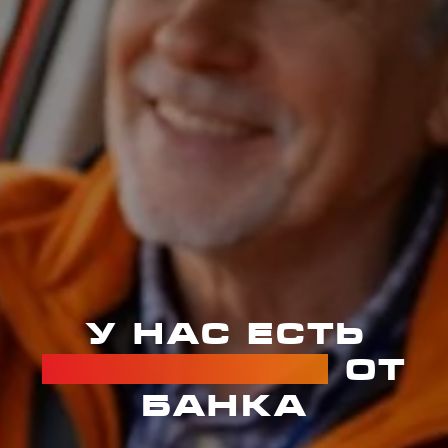
Категории
У нас есть
рассрочка
от
банка