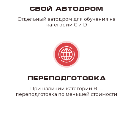
Свой автодром
ПОДРОБНЕЕ О
Отдельный автодром для обучения на
ФИЛИАЛАХ
категории C и D
Наши
преимущества
Переподготовка
При наличии категории B —
УДОБНОЕ
переподготовка по меньшей стоимости
РАСПОЛОЖЕНИЕ
В нашей автошколе 20
филиалов по всему СПб и ЛО,
где каждый сможет выбрать
ближайший к себе
ЛИЦЕНЗИЯ