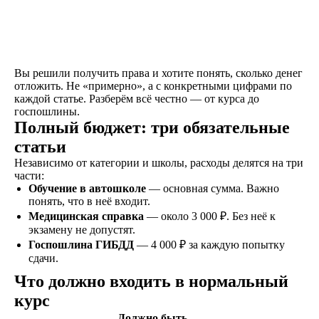
категории
транспортного
средства
Вы решили получить права и хотите понять, сколько денег
Экзамен
отложить. Не «примерно», а с конкретными цифрами по
Сдаете внутренние
каждой статье. Разберём всё честно — от курса до
экзамены в автошколе
госпошлины.
и получаете
Полный бюджет: три обязательные
свидетельство
статьи
об окончании
Независимо от категории и школы, расходы делятся на три
части:
Обучение в автошколе
— основная сумма. Важно
Удостоверение
понять, что в неё входит.
В сопровождении
Медицинская справка
— около 3 000 ₽. Без неё к
наших представителей,
экзамену не допустят.
сдаете экзамены в ГАИ
Госпошлина ГИБДД
— 4 000 ₽ за каждую попытку
и получаете
сдачи.
водительское
удостоверение
Что должно входить в нормальный
курс
Должно быть