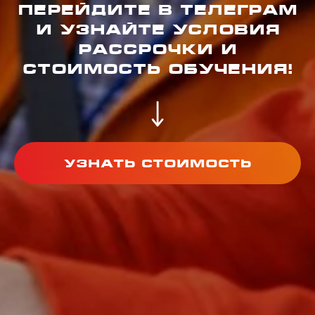
Перейдите в Телеграм
и узнайте условия
Категория B
рассрочки и
стоимость обучения!
Узнать стоимость