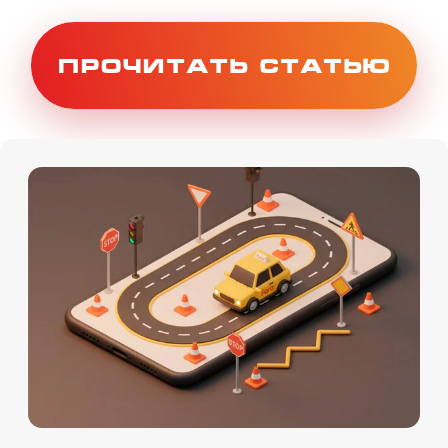
Онлайн
Мы на картах
Теория Онлайн
+7 (911) 920-15-22
Подробности по телефону
Даты старта групп
и их расписание
08.07
-онлайн (понедельник и
среда) 19:30-22:00