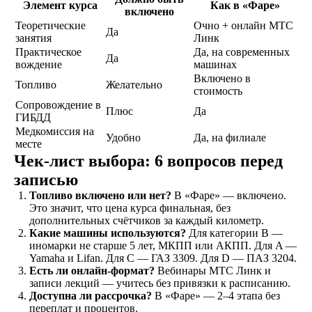
Элемент курса
Как в «Фаре»
включено
ОСТАВИТЬ ЗАЯВКУ
Теоретические
Очно + онлайн МТС
Да
занятия
Линк
Практическое
Да, на современных
Да
вождение
машинах
Включено в
Топливо
Желательно
стоимость
Сопровождение в
не любишь
Плюс
Да
ГИБДД
звонки?
Медкомиссия на
Удобно
Да, на филиале
месте
Просто
Чек-лист выбора: 6 вопросов перед
напиши!
записью
Топливо включено или нет?
В «Фаре» — включено.
Это значит, что цена курса финальная, без
дополнительных счётчиков за каждый километр.
Какие машины используются?
Для категории B —
иномарки не старше 5 лет, МКПП или АКПП. Для A —
Yamaha и Lifan. Для C — ГАЗ 3309. Для D — ПАЗ 3204.
Есть ли онлайн-формат?
Вебинары МТС Линк и
записи лекций — учитесь без привязки к расписанию.
Доступна ли рассрочка?
В «Фаре» — 2–4 этапа без
переплат и процентов.