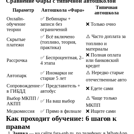
Сравнение Фары с типичной автошколой
Сдаете внутренние
Типичная
экзамены в автошколе
Параметр
Автошкола «Фара»
автошкола
и получаете
Онлайн-
✅ Вебинары +
свидетельство
обучение
записи без
❌ Только очно
об окончании
теории
ограничений
⚠️ Часто доплата за
✅ Всё включено
Скрытые
Удостоверение
(топливо, теория,
топливо и
платежи
практика)
материалы
В сопровождении
❌ Полная оплата
наших представителей,
✅ Беспроцентная, 2–
Рассрочка
или банковский
сдаете экзамены в ГАИ
4 этапа
кредит
и получаете
водительское
⚠️ Нередко старые
✅ Иномарки не
Автопарк
удостоверение
старше 5 лет
отечественные авто
Сопровождение
✅ Представитель +
❌ Едете сами
в ГИБДД
автобус
⚠️ Чаще только
Выбор МКПП /
✅ На ваш выбор
АКПП
ОСТАВИТЬ ЗАЯВКУ
МКПП
Медкомиссия
✅ Прямо в филиале
❌ Ищите сами
Как проходит обучение: 6 шагов к
правам
Заявка
— на сайте fara-spb.ru, по телефону, в WhatsApp