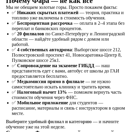
Почему Фара — не как все
Мы не обещаем золотые горы. Просто покажем факты:
Договор
✅
Никаких скрытых платежей
— теория, практика и
Заключаете договор и
топливо уже включены в стоимость обучения.
оплачиваете первый
✅
Беспроцентная рассрочка
— оплата в 2–4 этапа без
этап от стоимости
переплат и банковских процентов.
обучения в рассрочку
✅
20 филиалов
по Санкт-Петербургу и Ленинградской
области — найдёте удобный рядом с домом или
работой.
✅
4 собственных автодрома
: Выборгское шоссе 212,
Полюстровский проспект 41, Новосаратовка-Центр 8,
Обучение
Пулковское шоссе 25к1.
Проходите
✅
Сопровождение на экзамене ГИБДД
— наш
теоретический и
представитель едет с вами, автобус от школы до ГАИ
практический курс,
предоставляется бесплатно.
продолжительностью
✅
Медкомиссия прямо в филиале
— не нужно
от 1,5 месяцев, в
самостоятельно искать клинику и тратить время.
зависимости от
✅
Налоговый вычет 13%
— поможем вернуть часть
категории
стоимости обучения через ФНС.
транспортного
✅
Мобильное приложение
для студентов —
средства
расписание, материалы и связь с инструктором в одном
месте.
Выберите удобный филиал и категорию
— и начните
Экзамен
обучение уже на этой неделе.