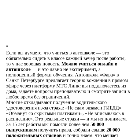
Никаких скрытых платежей,
оплата топлива, автодрома
и первые попытки экзаменов
входят в стоимость обучения
СВОИ АВТОДРОМЫ
У нас 4 автодрома, полностью
"
оборудованных для
Если вы думаете, что учиться в автошколе — это
оттачивания своих навыков
обязательно сидеть в классе каждый вечер после работы,
вождения
то у нас хорошая новость.
Можно учиться онлайн в
автошколе
— и это давно не эксперимент, а
полноценный формат обучения. Автошкола «Фара» в
КОМФОРТ
Санкт-Петербурге предлагает теорию вождения в прямом
Предоставление автобуса
эфире через платформу МТС Линк: вы подключаетесь из
на экзаменах в автошколе
дома, задаёте вопросы преподавателю и смотрите записи в
и ГАИ
любое время без ограничений.
Многие откладывают получение водительского
удостоверения из-за страха: «Не сдам экзамен ГИБДД»,
ВСЕ В ОДНОМ МЕСТЕ
«Обманут со скрытыми платежами», «Не вписываюсь в
расписание». Это реальные страхи — и мы их понимаем.
Возможность прохождения
За 15 лет работы мы помогли более чем
50 000
выпускникам
получить права, собрали свыше
20 000
водительской медицинской
положительных отзывов
и точно знаем, что мешает
комиссии на филиале