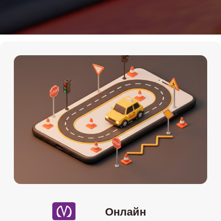
Онлайн
Мы на картах
Теория Онлайн
+7 (911) 920-15-22
Подробности по телефону
Даты старта групп и их
расписание
10.05
-онлайн (воскресенье) 11:00-
15:00
14.05
-онлайн (вторник и четверг)
19:30-22:00