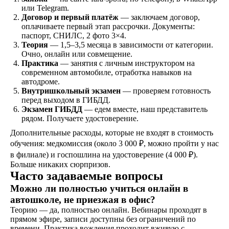
или Telegram.
не любишь звонки?
Договор и первый платёж
— заключаем договор,
оплачиваете первый этап рассрочки. Документы:
Просто напиши!
паспорт, СНИЛС, 2 фото 3×4.
Теория
— 1,5–3,5 месяца в зависимости от категории.
Очно, онлайн или совмещение.
Практика
— занятия с личным инструктором на
современном автомобиле, отработка навыков на
автодроме.
Внутришкольный экзамен
— проверяем готовность
перед выходом в ГИБДД.
Экзамен ГИБДД
— едем вместе, наш представитель
рядом. Получаете удостоверение.
Дополнительные расходы, которые не входят в стоимость
обучения: медкомиссия (около 3 000 ₽, можно пройти у нас
в филиале) и госпошлина на удостоверение (4 000 ₽).
Больше никаких сюрпризов.
Часто задаваемые вопросы
Можно ли полностью учиться онлайн в
Написать в ВКонтакте
автошколе, не приезжая в офис?
Теорию — да, полностью онлайн. Вебинары проходят в
прямом эфире, записи доступны без ограничений по
времени. Практика вождения проходит вживую с