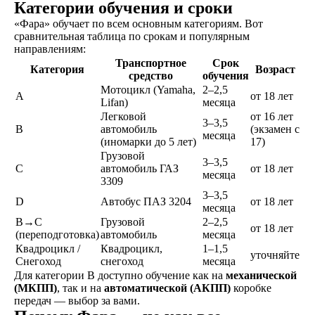
Категории обучения и сроки
«Фара» обучает по всем основным категориям. Вот
сравнительная таблица по срокам и популярным
направлениям:
Транспортное
Срок
Категория
Возраст
средство
обучения
Мотоцикл (Yamaha,
2–2,5
A
от 18 лет
Как проходит обучение
Lifan)
месяца
Легковой
от 16 лет
3–3,5
B
автомобиль
(экзамен с
месяца
(иномарки до 5 лет)
17)
Грузовой
3–3,5
C
автомобиль ГАЗ
от 18 лет
месяца
3309
3–3,5
D
Автобус ПАЗ 3204
от 18 лет
Знакомство
месяца
B→C
Грузовой
2–2,5
Оставляете заявку на
от 18 лет
(переподготовка)
автомобиль
месяца
сайте, по телефону, в
Квадроцикл /
Квадроцикл,
1–1,5
мессенджерах или
уточняйте
Снегоход
снегоход
месяца
наших социальных
Для категории B доступно обучение как на
механической
сетях
(МКПП)
, так и на
автоматической (АКПП)
коробке
передач — выбор за вами.