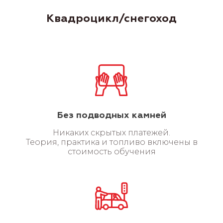
ограничений)
Квадроцикл/снегоход
3.
Регистрация
(все просто,
приглашения приходят на
электронную почту)
4.
Литература
(учебная литература
по ПДД и экзаменационные билеты
доступны в электронном виде)
5.
Практика
(после теоретического
курса приступаете к
Без подводных камней
индивидуальному обучению со
своим инструктором)
Никаких скрытых платежей.
Теория, практика и топливо включены в
стоимость обучения