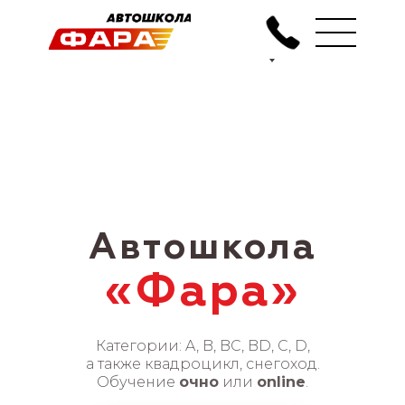
Автошкола
«Фара»
Категории: A, B, BC, BD, C, D,
а также квадроцикл, снегоход.
Обучение
очно
или
online
.