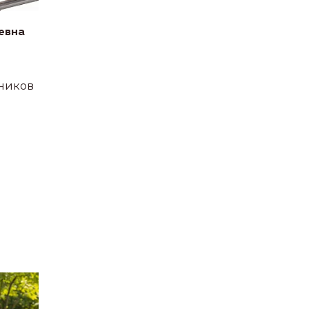
евна
еников