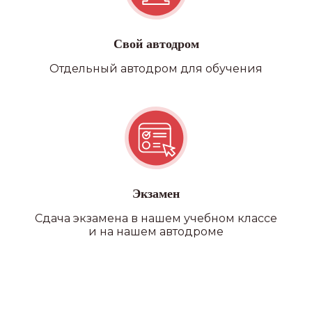
вождения
КОМФОРТ
Свой автодром
Предоставление автобуса
Отдельный автодром для обучения
на экзаменах в автошколе
и ГАИ
ВСЕ В ОДНОМ МЕСТЕ
Возможность прохождения
водительской медицинской
комиссии на филиале
Экзамен
Сдача экзамена в нашем учебном классе
и на нашем автодроме