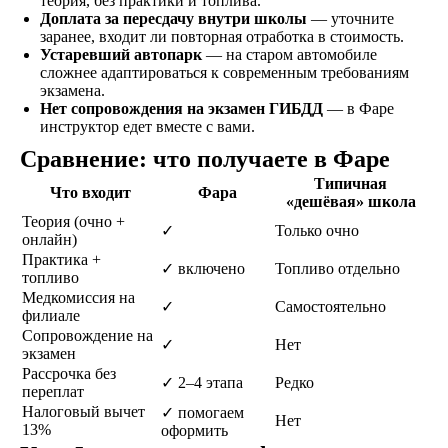
теория, без практики и топлива.
сдаете экзамены в ГАИ
Доплата за пересдачу внутри школы
— уточните
и получаете
заранее, входит ли повторная отработка в стоимость.
водительское
Устаревший автопарк
— на старом автомобиле
удостоверение
сложнее адаптироваться к современным требованиям
экзамена.
Нет сопровождения на экзамен ГИБДД
— в Фаре
инструктор едет вместе с вами.
ОСТАВИТЬ ЗАЯВКУ
Сравнение: что получаете в Фаре
Типичная
Что входит
Фара
«дешёвая» школа
Теория (очно +
✓
Только очно
онлайн)
Практика +
✓ включено
Топливо отдельно
не любишь звонки?
топливо
Медкомиссия на
Просто напиши!
✓
Самостоятельно
филиале
Сопровождение на
✓
Нет
экзамен
Рассрочка без
✓ 2–4 этапа
Редко
переплат
Налоговый вычет
✓ помогаем
Нет
13%
оформить