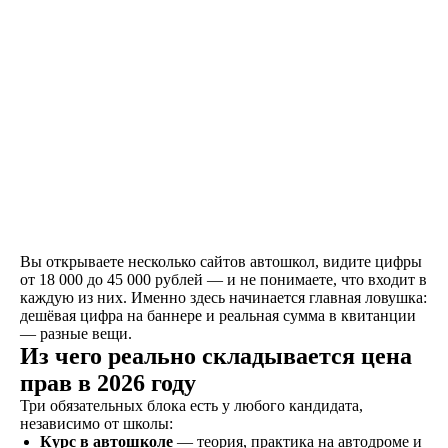
Знакомство
Оставляете заявку на
сайте, по телефону, в
мессенджерах или
наших социальных
сетях
Вы открываете несколько сайтов автошкол, видите цифры
Договор
от 18 000 до 45 000 рублей — и не понимаете, что входит в
каждую из них. Именно здесь начинается главная ловушка:
Заключаете договор и
дешёвая цифра на баннере и реальная сумма в квитанции
оплачиваете первый
— разные вещи.
этап от стоимости
Из чего реально складывается цена
обучения в рассрочку
прав в 2026 году
Три обязательных блока есть у любого кандидата,
независимо от школы:
Обучение
Курс в автошколе
— теория, практика на автодроме и