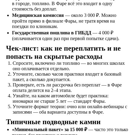
в городе, топливо. В Фаре всё это входит в одну
Проходите
стоимость без доплат.
теоретический и
Медицинская комиссия
— около 3 000 ₽. Можно
практический курс,
пройти прямо в филиале Фары, не тратя время на
продолжительностью
поездки по клиникам.
от 1,5 месяцев, в
Государственная пошлина в ГИБДД
— 4 000 ₽
зависимости от
(оплачивается один раз при первой попытке сдачи).
категории
транспортного
Чек-лист: как не переплатить и не
средства
попасть на скрытые расходы
Спросите, включено ли топливо — во многих школах
оно оплачивается отдельно.
Экзамен
Уточните, сколько часов практики входит в базовый
Сдаете внутренние
пакет, а сколько докупается.
экзамены в автошколе
Проверьте, есть ли рассрочка без переплат — в Фаре
и получаете
оплата делится на 2–4 этапа.
свидетельство
Узнайте, на каком автомобиле будет практика:
об окончании
иномарки не старше 5 лет — стандарт Фары.
Уточните формат теории: очно или онлайн-вебинары с
записями — оба варианта доступны в Фаре.
Удостоверение
Типичные подводные камни
В сопровождении
«Минимальный пакет» за 15 000 ₽
— часто это только
наших представителей,