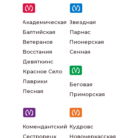
Академическая
Звездная
Балтийская
Парнас
Наши инструкторы
Ветеранов
Пионерская
Восстания
Сенная
Девяткино
Красное Село
Лаврики
Беговая
Лесная
Приморская
Наш автопарк
Комендантский
Кудрово
Сестрорецк
Новочеркасская