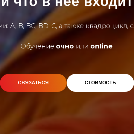
и что в неё входит
и: A, B, BC, BD, C, а также квадроцикл, 
Обучение
очно
или
online
.
СВЯЗАТЬСЯ
СТОИМОСТЬ