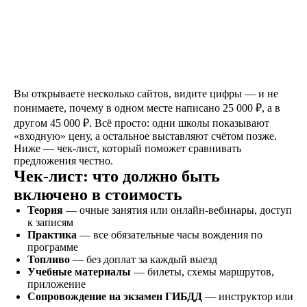
Знакомство
Оставляете заявку на
сайте, по телефону, в
мессенджерах или
Вы открываете несколько сайтов, видите цифры — и не
наших социальных
понимаете, почему в одном месте написано 25 000 ₽, а в
сетях
другом 45 000 ₽. Всё просто: одни школы показывают
«входную» цену, а остальное выставляют счётом позже.
Ниже — чек-лист, который поможет сравнивать
предложения честно.
Договор
Чек-лист: что должно быть
Заключаете договор и
включено в стоимость
оплачиваете первый
Теория
— очные занятия или онлайн-вебинары, доступ
этап от стоимости
к записям
обучения в рассрочку
Практика
— все обязательные часы вождения по
программе
Топливо
— без доплат за каждый выезд
Учебные материалы
— билеты, схемы маршрутов,
Обучение
приложение
Сопровождение на экзамен ГИБДД
— инструктор или
Проходите