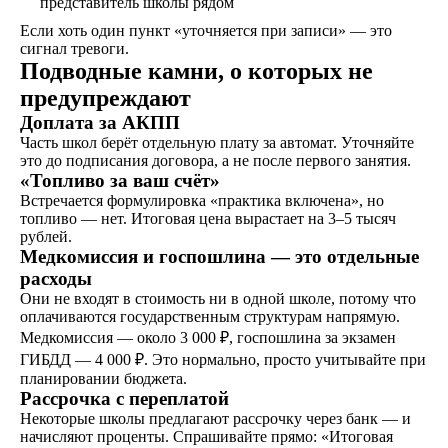
представитель школы рядом
теоретический и
практический курс,
Если хоть один пункт «уточняется при записи» — это
продолжительностью
сигнал тревоги.
от 1,5 месяцев, в
Подводные камни, о которых не
зависимости от
предупреждают
категории
Доплата за АКПП
транспортного
средства
Часть школ берёт отдельную плату за автомат. Уточняйте
это до подписания договора, а не после первого занятия.
«Топливо за ваш счёт»
Встречается формулировка «практика включена», но
Экзамен
топливо — нет. Итоговая цена вырастает на 3–5 тысяч
Сдаете внутренние
рублей.
экзамены в автошколе
Медкомиссия и госпошлина — это отдельные
и получаете
расходы
свидетельство
Они не входят в стоимость ни в одной школе, потому что
об окончании
оплачиваются государственным структурам напрямую.
Медкомиссия — около 3 000 ₽, госпошлина за экзамен
ГИБДД — 4 000 ₽. Это нормально, просто учитывайте при
Удостоверение
планировании бюджета.
В сопровождении
Рассрочка с переплатой
наших представителей,
Некоторые школы предлагают рассрочку через банк — и
сдаете экзамены в ГАИ
начисляют проценты. Спрашивайте прямо: «Итоговая
и получаете