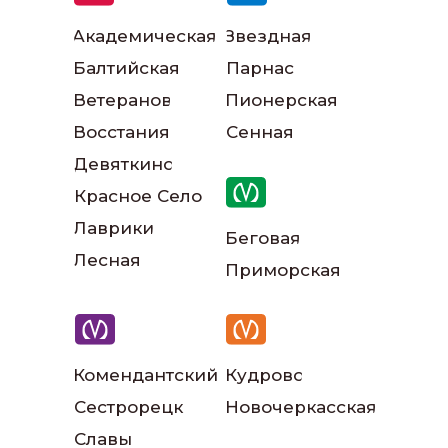
Академическая
Звездная
Балтийская
Парнас
Ветеранов
Пионерская
Наши инструкторы
Восстания
Сенная
Девяткино
Красное Село
Лаврики
Беговая
Лесная
Приморская
Наш автопарк
Комендантский
Кудрово
Сестрорецк
Новочеркасская
Славы
Читать больше отзывов: