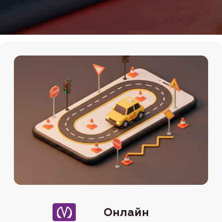
Онлайн
Мы на картах
Теория Онлайн
+7 (911) 920-15-22
Подробности по телефону
Даты старта групп и их
расписание
08.07
-онлайн (понедельник и
среда) 19:30-22:00
16.07
-онлайн (вторник и четверг)
10:00-12:30