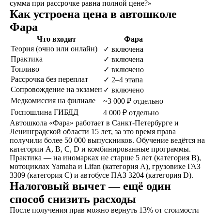
сумма при рассрочке равна полной цене?»
водительское
Как устроена цена в автошколе
удостоверение
Фара
Что входит
Фара
Теория (очно или онлайн)
✓ включена
Практика
✓ включена
ОСТАВИТЬ ЗАЯВКУ
Топливо
✓ включено
Рассрочка без переплат
✓ 2–4 этапа
Сопровождение на экзамен
✓ включено
Медкомиссия на филиале
~3 000 ₽ отдельно
Госпошлина ГИБДД
4 000 ₽ отдельно
не любишь звонки?
Автошкола «Фара» работает в Санкт-Петербурге и
Ленинградской области 15 лет, за это время права
Просто напиши!
получили более 50 000 выпускников. Обучение ведётся на
категории A, B, C, D и комбинированные программы.
Практика — на иномарках не старше 5 лет (категория B),
мотоциклах Yamaha и Lifan (категория A), грузовике ГАЗ
3309 (категория C) и автобусе ПАЗ 3204 (категория D).
Налоговый вычет — ещё один
способ снизить расходы
После получения прав можно вернуть 13% от стоимости