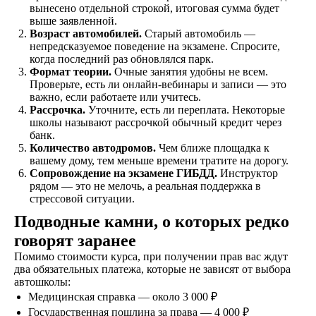
вынесено отдельной строкой, итоговая сумма будет
выше заявленной.
Обучение
Возраст автомобилей.
Старый автомобиль —
Проходите
непредсказуемое поведение на экзамене. Спросите,
теоретический и
когда последний раз обновлялся парк.
практический курс,
Формат теории.
Очные занятия удобны не всем.
продолжительностью
Проверьте, есть ли онлайн-вебинары и записи — это
от 1,5 месяцев, в
важно, если работаете или учитесь.
зависимости от
Рассрочка.
Уточните, есть ли переплата. Некоторые
школы называют рассрочкой обычный кредит через
категории
банк.
транспортного
Количество автодромов.
Чем ближе площадка к
средства
вашему дому, тем меньше времени тратите на дорогу.
Сопровождение на экзамене ГИБДД.
Инструктор
рядом — это не мелочь, а реальная поддержка в
Экзамен
стрессовой ситуации.
Сдаете внутренние
Подводные камни, о которых редко
экзамены в автошколе
говорят заранее
и получаете
свидетельство
Помимо стоимости курса, при получении прав вас ждут
об окончании
два обязательных платежа, которые не зависят от выбора
автошколы:
Медицинская справка — около 3 000 ₽
Удостоверение
Государственная пошлина за права — 4 000 ₽