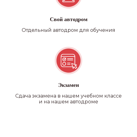
оборудованных для
оттачивания своих навыков
вождения
Свой автодром
Отдельный автодром для обучения
КОМФОРТ
Предоставление автобуса
на экзаменах в автошколе
и ГАИ
ВСЕ В ОДНОМ МЕСТЕ
Возможность прохождения
водительской медицинской
Экзамен
комиссии на филиале
Сдача экзамена в нашем учебном классе
и на нашем автодроме