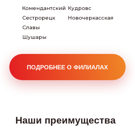
Комендантский
Кудрово
Сестрорецк
Новочеркасская
Читать больше отзывов:
Славы
Шушары