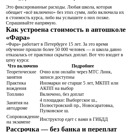
В сопровождении
Это фиксированные расходы. Любая школа, которая
наших представителей,
обещает «всё включено» без этих сумм, либо включила их
сдаете экзамены в ГАИ
в стоимость курса, либо вы услышите о них позже.
и получаете
Спрашивайте напрямую.
водительское
Как устроена стоимость в автошколе
удостоверение
«Фара»
«Фара» работает в Петербурге 15 лет. За это время
обучение прошли более 50 000 человек — и школа давно
отказалась от практики скрытых доплат. Вот что входит в
ОСТАВИТЬ ЗАЯВКУ
цену курса:
Что включено
Подробнее
Теоретические
Очно или онлайн через МТС Линк,
занятия
записи доступны
Практика
Иномарки не старше 5 лет, МКПП или
вождения
АКПП на выбор
Топливо
Включено, без доплат
не любишь звонки?
4 площадки: Выборгское ш.,
Просто напиши!
Занятия на
Полюстровский пр., Новосаратовка,
автодроме
Пулковское ш.
Сопровождение
Инструктор едет с вами в ГИБДД
на экзамене
Рассрочка — без банка и переплат