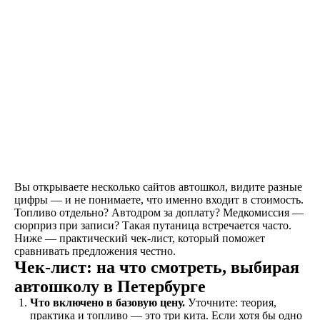
Знакомство
Оставляете заявку на
сайте, по телефону, в
мессенджерах или
наших социальных
сетях
Вы открываете несколько сайтов автошкол, видите разные
цифры — и не понимаете, что именно входит в стоимость.
Топливо отдельно? Автодром за доплату? Медкомиссия —
сюрприз при записи? Такая путаница встречается часто.
Договор
Ниже — практический чек-лист, который поможет
Заключаете договор и
сравнивать предложения честно.
оплачиваете первый
Чек-лист: на что смотреть, выбирая
этап от стоимости
автошколу в Петербурге
обучения в рассрочку
Что включено в базовую цену.
Уточните: теория,
практика и топливо — это три кита. Если хотя бы одно