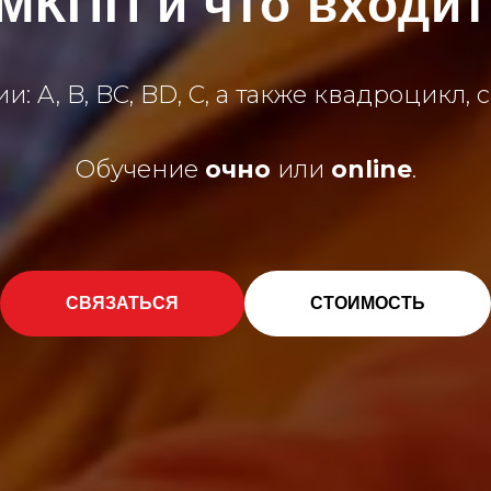
МКПП и что входит
и: A, B, BC, BD, C, а также квадроцикл, 
Обучение
очно
или
online
.
СВЯЗАТЬСЯ
СТОИМОСТЬ