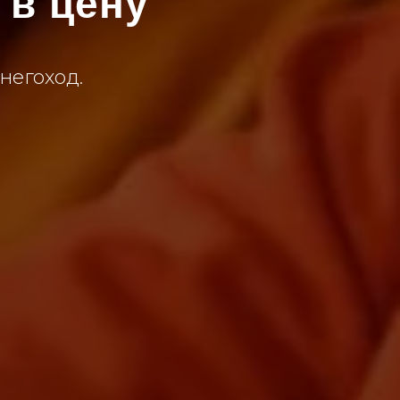
 в цену
снегоход.