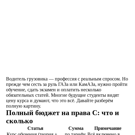
наших социальных
сетях
Договор
Заключаете договор и
оплачиваете первый
этап от стоимости
обучения в рассрочку
Водитель грузовика — профессия с реальным спросом. Но
Обучение
прежде чем сесть за руль ГАЗа или КамАЗа, нужно пройти
обучение, сдать экзамен и оплатить несколько
Проходите
обязательных статей. Многие будущие студенты видят
теоретический и
цену курса и думают, что это всё. Давайте разберём
практический курс,
полную картину.
продолжительностью
Полный бюджет на права C: что и
от 1,5 месяцев, в
зависимости от
сколько
категории
Статья
Сумма
Примечание
транспортного
Курс обучения (теория +
по тарифу
Всё включено в
средства