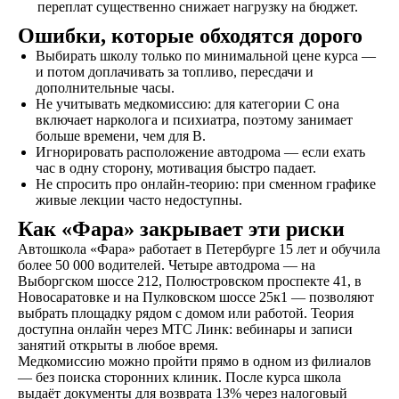
переплат существенно снижает нагрузку на бюджет.
Ошибки, которые обходятся дорого
Выбирать школу только по минимальной цене курса —
и потом доплачивать за топливо, пересдачи и
дополнительные часы.
не любишь звонки?
Не учитывать медкомиссию: для категории C она
включает нарколога и психиатра, поэтому занимает
Просто напиши!
больше времени, чем для B.
Игнорировать расположение автодрома — если ехать
час в одну сторону, мотивация быстро падает.
Не спросить про онлайн-теорию: при сменном графике
живые лекции часто недоступны.
Как «Фара» закрывает эти риски
Автошкола «Фара» работает в Петербурге 15 лет и обучила
более 50 000 водителей. Четыре автодрома — на
Выборгском шоссе 212, Полюстровском проспекте 41, в
Новосаратовке и на Пулковском шоссе 25к1 — позволяют
выбрать площадку рядом с домом или работой. Теория
доступна онлайн через МТС Линк: вебинары и записи
занятий открыты в любое время.
Медкомиссию можно пройти прямо в одном из филиалов
— без поиска сторонних клиник. После курса школа
выдаёт документы для возврата 13% через налоговый