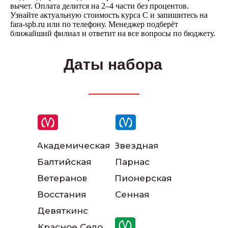
Написать в ВКонтакте
вычет. Оплата делится на 2–4 части без процентов.
Узнайте актуальную стоимость курса C и запишитесь на
fara-spb.ru или по телефону. Менеджер подберёт
ближайший филиал и ответит на все вопросы по бюджету.
Написать в телеграм
Даты набора
Академическая
Звездная
Балтийская
Парнас
Ветеранов
Пионерская
Восстания
Сенная
Девяткино
Наши инструкторы
Красное Село