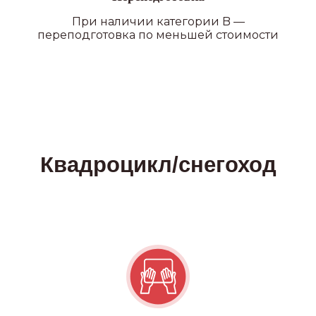
ПОДРОБНЕЕ О ФИЛИАЛАХ
При наличии категории B —
переподготовка по меньшей стоимости
Наши преимущества
УДОБНОЕ РАСПОЛОЖЕНИЕ
В нашей автошколе 20
филиалов по всему СПб и ЛО,
где каждый сможет выбрать
ближайший к себе
ЛИЦЕНЗИЯ
Лицензия комитета
по образованию