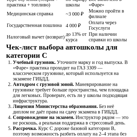
практика + топливо)
школы
«Фаре»
Можно пройти в
Медицинская справка
~3 000 ₽
филиале
Экзамен
Оплата через
Государственная пошлина
4 000 ₽
Сдаете внутренние
Госуслуги
экзамены в автошколе
до 13% от
При наличии
Налоговый вычет (возврат)
и получаете
курса
справки из школы
свидетельство
Чек-лист выбора автошколы для
об окончании
категории C
Учебный грузовик.
Уточните марку и год выпуска. В
Удостоверение
«Фаре» практика проходит на ГАЗ 3309 —
классическом грузовике, который используется на
В сопровождении
экзамене ГИБДД.
наших представителей,
Автодром с грузовой зоной.
Маневрирование на
сдаете экзамены в ГАИ
грузовике требует больше пространства, чем площадка
и получаете
для легковых. Проверьте, есть ли у школы подходящая
водительское
инфраструктура.
удостоверение
Лицензия Министерства образования.
Без неё
диплом не даёт права на сдачу экзамена в ГИБДД.
Сопровождение на экзамен.
Инструктор рядом — это
не роскошь, а реальная поддержка в стрессовый день.
Рассрочка.
Курс C дороже базовой категории B,
ОСТАВИТЬ ЗАЯВКУ
поэтому возможность разбить оплату на 2–4 этапа без