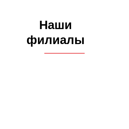
Как проходит обучение
Знакомство
Оставляете заявку на
сайте, по телефону, в
мессенджерах или