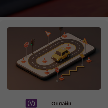
Онлайн
Мы на картах
Теория Онлайн
+7 (911) 920-15-22
Подробности по телефону
Даты старта групп и их
расписание
08.07
-онлайн (понедельник и
среда) 19:30-22:00
16.07
-онлайн (вторник и четверг)
10:00-12:30