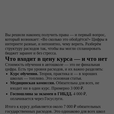
Как проходит обучение
Вы решили наконец получить права — и первый вопрос,
который возникает: «Во сколько это обойдётся?» Цифры в
интернете разные, и непонятно, чему верить. Разберём
структуру расходов так, чтобы вы могли спланировать
бюджет заранее и без стресса.
Что входит в цену курса — и что нет
Знакомство
Стоимость обучения в автошколе — это не финальная
Оставляете заявку на
цифра. Есть три уровня расходов, и их важно разделять:
сайте, по телефону, в
Курс обучения.
Теория, практика и — в хороших
мессенджерах или
школах — топливо. Это основная статья.
наших социальных
Медицинская комиссия.
Обязательна для всех, не
сетях
входит ни в один курс. Примерно 3 000 ₽.
Госпошлина за экзамен в ГИБДД.
4 000 ₽,
оплачивается через Госуслуги.
Итого к курсу добавляется около 7 000 ₽ обязательных
Договор
государственных расходов. Это одинаково для всех школ
Заключаете договор и