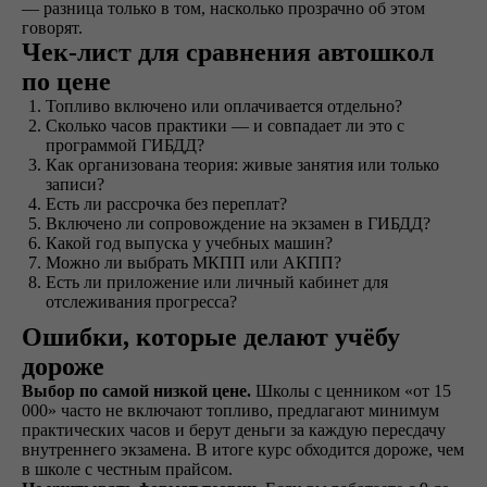
— разница только в том, насколько прозрачно об этом
оплачиваете первый
говорят.
этап от стоимости
Чек-лист для сравнения автошкол
обучения в рассрочку
по цене
Топливо включено или оплачивается отдельно?
Сколько часов практики — и совпадает ли это с
Обучение
программой ГИБДД?
Как организована теория: живые занятия или только
Проходите
записи?
теоретический и
Есть ли рассрочка без переплат?
практический курс,
Включено ли сопровождение на экзамен в ГИБДД?
продолжительностью
Какой год выпуска у учебных машин?
от 1,5 месяцев, в
Можно ли выбрать МКПП или АКПП?
зависимости от
Есть ли приложение или личный кабинет для
категории
отслеживания прогресса?
транспортного
средства
Ошибки, которые делают учёбу
дороже
Выбор по самой низкой цене.
Школы с ценником «от 15
Экзамен
000» часто не включают топливо, предлагают минимум
практических часов и берут деньги за каждую пересдачу
Сдаете внутренние
внутреннего экзамена. В итоге курс обходится дороже, чем
экзамены в автошколе
в школе с честным прайсом.
и получаете