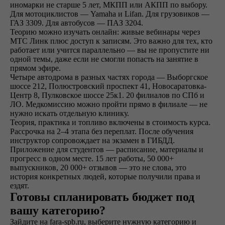
Просто напиши!
иномарки не старше 5 лет, МКПП или АКПП по выбору.
Для мотоциклистов — Yamaha и Lifan. Для грузовиков —
ГАЗ 3309. Для автобусов — ПАЗ 3204.
Теорию можно изучать онлайн: живые вебинары через
МТС Линк плюс доступ к записям. Это важно для тех, кто
работает или учится параллельно — вы не пропустите ни
одной темы, даже если не смогли попасть на занятие в
прямом эфире.
Четыре автодрома в разных частях города — Выборгское
шоссе 212, Полюстровский проспект 41, Новосаратовка-
Центр 8, Пулковское шоссе 25к1. 20 филиалов по СПб и
ЛО. Медкомиссию можно пройти прямо в филиале — не
нужно искать отдельную клинику.
Теория, практика и топливо включены в стоимость курса.
Рассрочка на 2–4 этапа без переплат. После обучения
инструктор сопровождает на экзамен в ГИБДД.
Приложение для студентов — расписание, материалы и
Написать в ВКонтакте
прогресс в одном месте. 15 лет работы, 50 000+
выпускников, 20 000+ отзывов — это не слова, это
история конкретных людей, которые получили права и
ездят.
Готовы спланировать бюджет под
Написать в телеграм
вашу категорию?
Зайдите на fara-spb.ru, выберите нужную категорию и