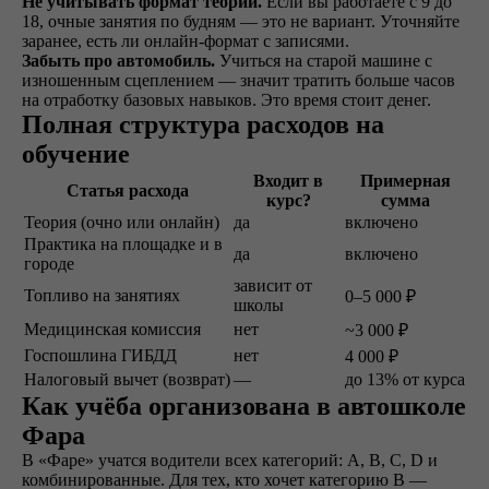
Не учитывать формат теории.
Если вы работаете с 9 до
свидетельство
18, очные занятия по будням — это не вариант. Уточняйте
об окончании
заранее, есть ли онлайн-формат с записями.
Забыть про автомобиль.
Учиться на старой машине с
изношенным сцеплением — значит тратить больше часов
Удостоверение
на отработку базовых навыков. Это время стоит денег.
В сопровождении
Полная структура расходов на
наших представителей,
обучение
сдаете экзамены в ГАИ
и получаете
Входит в
Примерная
Статья расхода
водительское
курс?
сумма
удостоверение
Теория (очно или онлайн)
да
включено
Практика на площадке и в
да
включено
городе
зависит от
Топливо на занятиях
0–5 000 ₽
школы
ОСТАВИТЬ ЗАЯВКУ
Медицинская комиссия
нет
~3 000 ₽
Госпошлина ГИБДД
нет
4 000 ₽
Налоговый вычет (возврат)
—
до 13% от курса
Как учёба организована в автошколе
Фара
не любишь звонки?
В «Фаре» учатся водители всех категорий: A, B, C, D и
комбинированные. Для тех, кто хочет категорию B —