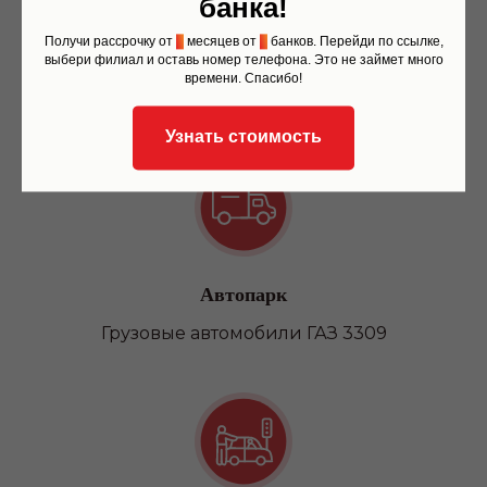
банка!
Беспроцентная рассрочка
Получи рассрочку от
6
месяцев от
6
банков. Перейди по ссылке,
выбери филиал и оставь номер телефона. Это не займет много
Вы можете оплатить обучение в 3 или 4
времени. Спасибо!
этапа
Узнать стоимость
Автопарк
Грузовые автомобили ГАЗ 3309