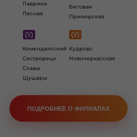
Лаврики
Беговая
Лесная
Наш автопарк
Приморская
Комендантский
Кудрово
Читать больше отзывов:
Сестрорецк
Новочеркасская
Славы
Шушары