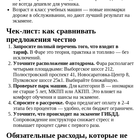
не всегда дешевле для ученика.
зависимости от
Возраст и класс учебных машин — новые иномарки
категории
дороже в обслуживании, но дают лучший результат на
транспортного
экзамене.
средства
Чек-лист: как сравнивать
предложения честно
Экзамен
Запросите полный перечень того, что входит в
Сдаете внутренние
тариф.
В Фаре это теория, практика и топливо — без
экзамены в автошколе
исключений.
и получаете
Уточните расположение автодрома.
Фара располагает
свидетельство
четырьмя площадками: Выборгское шоссе 212,
об окончании
Полюстровский проспект 41, Новосаратовка-Центр 8,
Пулковское шоссе 25к1. Выбирайте ближайшую.
Проверьте парк машин.
Для категории B — иномарки
не старше 5 лет, МКПП или АКПП. Это влияет на
Удостоверение
комфорт обучения и шансы на экзамене.
В сопровождении
Спросите о рассрочке.
Фара предлагает оплату в 2–4
наших представителей,
этапа без процентов — удобно, если бюджет ограничен.
сдаете экзамены в ГАИ
Уточните, что происходит на экзамене ГИБДД.
и получаете
Сопровождение инструктора снижает стресс и
водительское
повышает процент сдачи с первого раза.
удостоверение
Обязательные расходы, которые не