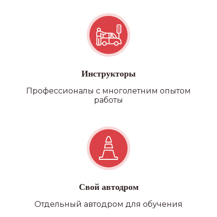
ЛИЦЕНЗИЯ
Лицензия комитета
по образованию
и заключение ГИБДД
БЕЗ ПОДВОДНЫХ КАМНЕЙ
Инструкторы
Никаких скрытых платежей,
Профессионалы с многолетним опытом
оплата топлива, автодрома
работы
и первые попытки экзаменов
входят в стоимость обучения
СВОИ АВТОДРОМЫ
У нас 4 автодрома, полностью
оборудованных для
оттачивания своих навыков
вождения
Свой автодром
КОМФОРТ
Отдельный автодром для обучения
Предоставление автобуса