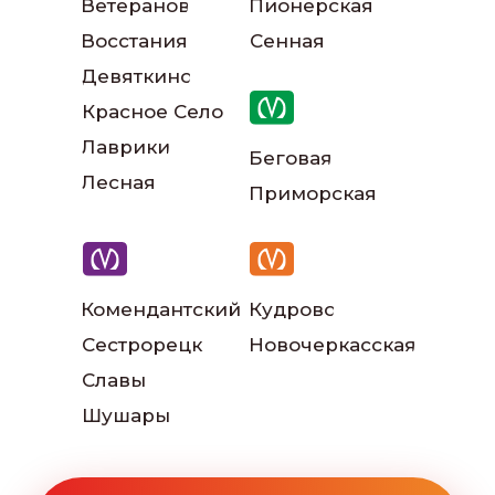
Ветеранов
Пионерская
Восстания
Сенная
Наши инструкторы
Девяткино
Красное Село
Лаврики
Беговая
Лесная
Приморская
Наш автопарк
Комендантский
Кудрово
Сестрорецк
Новочеркасская
Славы
Шушары
Читать больше отзывов: