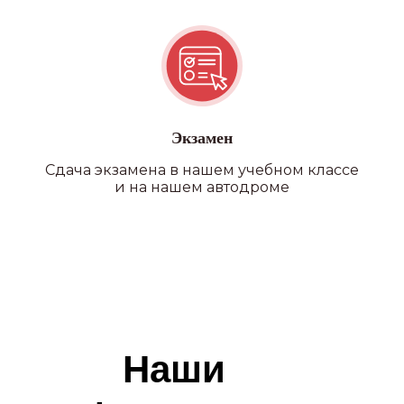
на экзаменах в автошколе
и ГАИ
ВСЕ В ОДНОМ МЕСТЕ
Возможность прохождения
водительской медицинской
Экзамен
комиссии на филиале
Сдача экзамена в нашем учебном классе
и на нашем автодроме