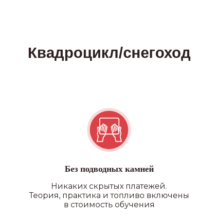
ПОДРОБНЕЕ О ФИЛИАЛАХ
Наши преимущества
УДОБНОЕ РАСПОЛОЖЕНИЕ
Без подводных камней
В нашей автошколе 20
Никаких скрытых платежей.
филиалов по всему СПб и ЛО,
Теория, практика и топливо включены
где каждый сможет выбрать
в стоимость обучения
ближайший к себе