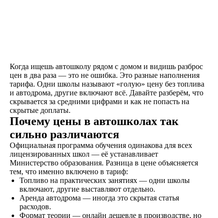
Знакомство
Оставляете заявку на
сайте, по телефону, в
мессенджерах или
наших социальных
сетях
Когда ищешь автошколу рядом с домом и видишь разброс
цен в два раза — это не ошибка. Это разные наполнения
тарифа. Одни школы называют «голую» цену без топлива
Договор
и автодрома, другие включают всё. Давайте разберём, что
скрывается за средними цифрами и как не попасть на
Заключаете договор и
скрытые доплаты.
оплачиваете первый
Почему цены в автошколах так
этап от стоимости
обучения в рассрочку
сильно различаются
Официальная программа обучения одинакова для всех
лицензированных школ — её устанавливает
Министерство образования. Разница в цене объясняется
Обучение
тем, что именно включено в тариф:
Топливо на практических занятиях — одни школы
Проходите
включают, другие выставляют отдельно.
теоретический и
Аренда автодрома — иногда это скрытая статья
практический курс,
расходов.
продолжительностью
Формат теории — онлайн дешевле в производстве, но
от 1,5 месяцев, в