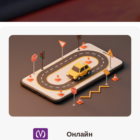
Онлайн
Мы на картах
Теория Онлайн
+7 (911) 920-15-22
Подробности по телефону
Даты старта групп и их
расписание
08.07
-онлайн (понедельник и
среда) 19:30-22:00
16.07
-онлайн (вторник и четверг)
10:00-12:30