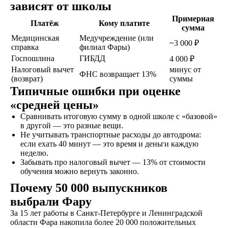
зависят от школы
Примерная
Платёж
Кому платите
сумма
ОСТАВИТЬ ЗАЯВКУ
Медицинская
Медучреждение (или
~3 000 ₽
справка
филиал Фары)
Госпошлина
ГИБДД
4 000 ₽
Налоговый вычет
минус от
ФНС возвращает 13%
(возврат)
суммы
Типичные ошибки при оценке
не любишь звонки?
«средней цены»
Просто напиши!
Сравнивать итоговую сумму в одной школе с «базовой»
в другой — это разные вещи.
Не учитывать транспортные расходы до автодрома:
если ехать 40 минут — это время и деньги каждую
неделю.
Забывать про налоговый вычет — 13% от стоимости
обучения можно вернуть законно.
Почему 50 000 выпускников
выбрали Фару
За 15 лет работы в Санкт-Петербурге и Ленинградской
области Фара накопила более 20 000 положительных