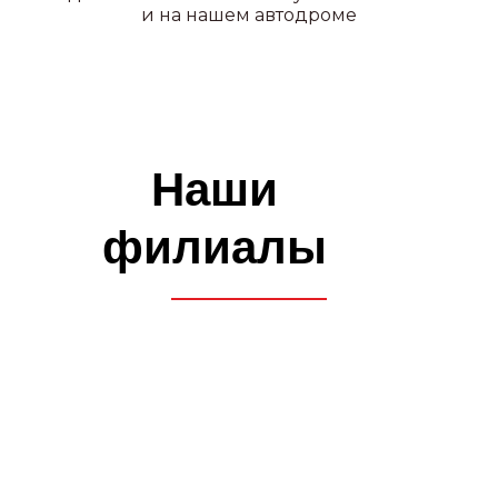
оттачивания своих навыков
и на нашем автодроме
вождения
КОМФОРТ
Предоставление автобуса
на экзаменах в автошколе
и ГАИ
ВСЕ В ОДНОМ МЕСТЕ
Возможность прохождения
водительской медицинской
комиссии на филиале