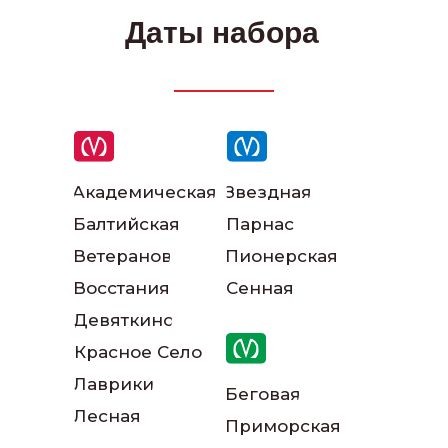
Даты набора
Академическая
Звездная
Написать в ВКонтакте
Балтийская
Парнас
Ветеранов
Пионерская
Написать в телеграм
Восстания
Сенная
Девяткино
Красное Село
Лаврики
Беговая
Лесная
Приморская