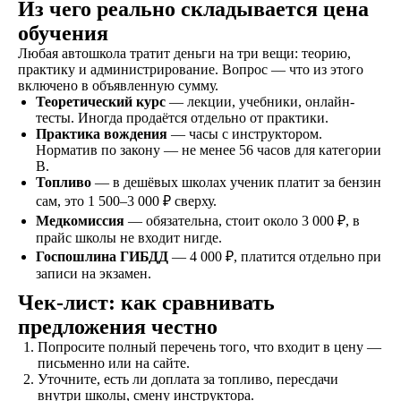
Из чего реально складывается цена
обучения
Любая автошкола тратит деньги на три вещи: теорию,
практику и администрирование. Вопрос — что из этого
включено в объявленную сумму.
Теоретический курс
— лекции, учебники, онлайн-
Знакомство
тесты. Иногда продаётся отдельно от практики.
Оставляете заявку на
Практика вождения
— часы с инструктором.
сайте, по телефону, в
Норматив по закону — не менее 56 часов для категории
мессенджерах или
B.
наших социальных
Топливо
— в дешёвых школах ученик платит за бензин
сетях
сам, это 1 500–3 000 ₽ сверху.
Медкомиссия
— обязательна, стоит около 3 000 ₽, в
прайс школы не входит нигде.
Госпошлина ГИБДД
— 4 000 ₽, платится отдельно при
Договор
записи на экзамен.
Заключаете договор и
Чек-лист: как сравнивать
оплачиваете первый
предложения честно
этап от стоимости
обучения в рассрочку
Попросите полный перечень того, что входит в цену —
письменно или на сайте.
Уточните, есть ли доплата за топливо, пересдачи
внутри школы, смену инструктора.