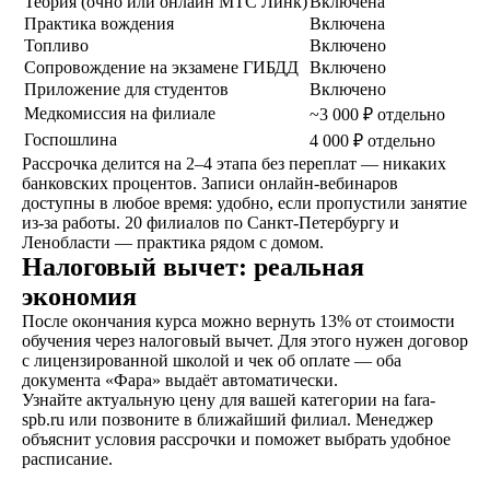
Теория (очно или онлайн МТС Линк)
Включена
наших представителей,
Практика вождения
Включена
сдаете экзамены в ГАИ
Топливо
Включено
и получаете
Сопровождение на экзамене ГИБДД
Включено
водительское
удостоверение
Приложение для студентов
Включено
Медкомиссия на филиале
~3 000 ₽ отдельно
Госпошлина
4 000 ₽ отдельно
Рассрочка делится на 2–4 этапа без переплат — никаких
банковских процентов. Записи онлайн-вебинаров
ОСТАВИТЬ ЗАЯВКУ
доступны в любое время: удобно, если пропустили занятие
из-за работы. 20 филиалов по Санкт-Петербургу и
Ленобласти — практика рядом с домом.
Налоговый вычет: реальная
экономия
После окончания курса можно вернуть 13% от стоимости
не любишь звонки?
обучения через налоговый вычет. Для этого нужен договор
Просто напиши!
с лицензированной школой и чек об оплате — оба
документа «Фара» выдаёт автоматически.
Узнайте актуальную цену для вашей категории на fara-
spb.ru или позвоните в ближайший филиал. Менеджер
объяснит условия рассрочки и поможет выбрать удобное
расписание.