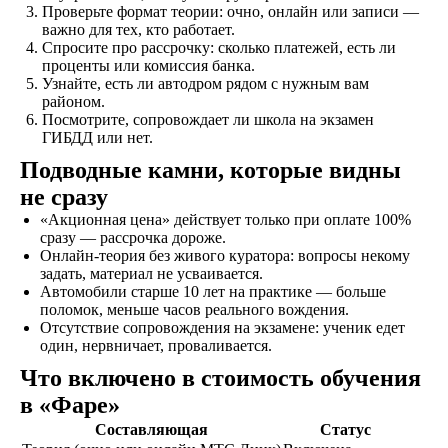
Проверьте формат теории: очно, онлайн или записи —
Обучение
важно для тех, кто работает.
Проходите
Спросите про рассрочку: сколько платежей, есть ли
теоретический и
проценты или комиссия банка.
практический курс,
Узнайте, есть ли автодром рядом с нужным вам
продолжительностью
районом.
от 1,5 месяцев, в
Посмотрите, сопровождает ли школа на экзамен
зависимости от
ГИБДД или нет.
категории
Подводные камни, которые видны
транспортного
средства
не сразу
«Акционная цена» действует только при оплате 100%
сразу — рассрочка дороже.
Экзамен
Онлайн-теория без живого куратора: вопросы некому
задать, материал не усваивается.
Сдаете внутренние
Автомобили старше 10 лет на практике — больше
экзамены в автошколе
поломок, меньше часов реального вождения.
и получаете
Отсутствие сопровождения на экзамене: ученик едет
свидетельство
один, нервничает, проваливается.
об окончании
Что включено в стоимость обучения
в «Фаре»
Удостоверение
Составляющая
Статус
В сопровождении